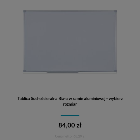
Tablica Suchościeralna Biała w ramie aluminiowej - wybierz
rozmiar
84,00 zł
Cena netto:
68,29 zł