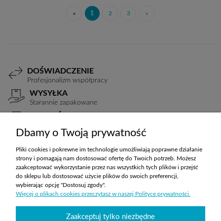
«
1
2
3
»
DOŚWIADCZENIE
Profesjonalizm współpracy
WYSYŁKA
Starannie zapakowane
PŁATNOŚCI
Elastyczne warunki
Dbamy o Twoją prywatność
TRANSPORT
Koszty ustalane indywidualnie
Pliki cookies i pokrewne im technologie umożliwiają poprawne działanie
strony i pomagają nam dostosować ofertę do Twoich potrzeb. Możesz
zaakceptować wykorzystanie przez nas wszystkich tych plików i przejść
do sklepu lub dostosować użycie plików do swoich preferencji,
ZAKUPY
wybierając opcję "Dostosuj zgody".
Więcej o plikach cookies przeczytasz w naszej Polityce prywatności.
POMOC
Zaakceptuj tylko niezbędne