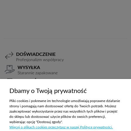
Do koszyka
DOŚWIADCZENIE
Profesjonalizm współpracy
WYSYŁKA
Starannie zapakowane
PŁATNOŚCI
Elastyczne warunki
Dbamy o Twoją prywatność
TRANSPORT
Koszty ustalane indywidualnie
Pliki cookies i pokrewne im technologie umożliwiają poprawne działanie
strony i pomagają nam dostosować ofertę do Twoich potrzeb. Możesz
zaakceptować wykorzystanie przez nas wszystkich tych plików i przejść
do sklepu lub dostosować użycie plików do swoich preferencji,
ZAKUPY
wybierając opcję "Dostosuj zgody".
Więcej o plikach cookies przeczytasz w naszej Polityce prywatności.