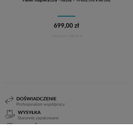
Planer magnetyczny - roczny – TP002 (90 x 60 cm)
699,00 zł
Cena netto:
568,29 zł
Do koszyka
DOŚWIADCZENIE
Profesjonalizm współpracy
WYSYŁKA
Starannie zapakowane
PŁATNOŚCI
Elastyczne warunki