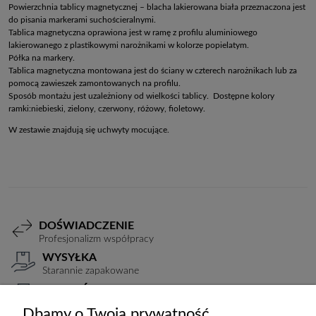
Powierzchnia tablicy magnetycznej – blacha lakierowana biała przeznaczona jest
do pisania markerami suchościeralnymi.
Tablica magnetyczna oprawiona jest w ramę z profilu aluminiowego
lakierowanego z plastikowymi narożnikami w kolorze popielatym.
Półka na markery.
Tablica magnetyczna montowana jest do ściany w czterech narożnikach lub za
pomocą zawieszek zamontowanych na profilu.
Sposób montażu jest uzależniony od wielkości tablicy. Dostępne kolory
ramki:niebieski, zielony, czerwony, różowy, fioletowy.
W zestawie znajdują się uchwyty mocujące.
DOŚWIADCZENIE
Profesjonalizm współpracy
WYSYŁKA
Starannie zapakowane
PŁATNOŚCI
Elastyczne warunki
Dbamy o Twoją prywatność