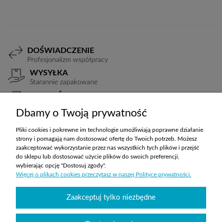
DOŚWIADCZENIE
Profesjonalizm współpracy
WYSYŁKA
Starannie zapakowane
PŁATNOŚCI
Elastyczne warunki
Dbamy o Twoją prywatność
TRANSPORT
Koszty ustalane indywidualnie
Pliki cookies i pokrewne im technologie umożliwiają poprawne działanie
strony i pomagają nam dostosować ofertę do Twoich potrzeb. Możesz
zaakceptować wykorzystanie przez nas wszystkich tych plików i przejść
do sklepu lub dostosować użycie plików do swoich preferencji,
ZAKUPY
wybierając opcję "Dostosuj zgody".
Więcej o plikach cookies przeczytasz w naszej Polityce prywatności.
POMOC
Zaakceptuj tylko niezbędne
MOJE KONTO