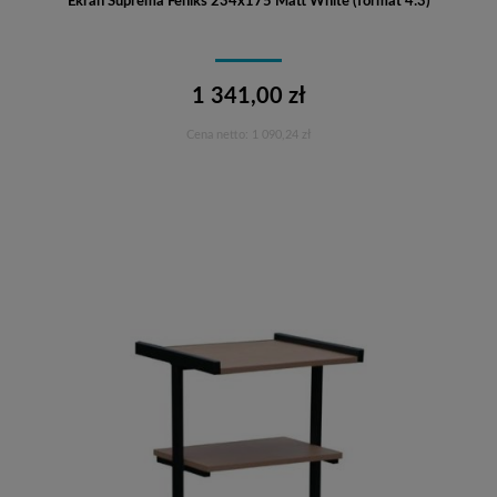
Ekran Suprema Feniks 234x175 Matt White (format 4:3)
1 341,00 zł
Cena netto:
1 090,24 zł
Do koszyka