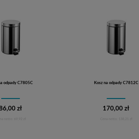
na odpady C7805C
Kosz na odpady C7812C
86,00 zł
170,00 zł
na netto:
69,92 zł
Cena netto:
138,21 zł
Do koszyka
Do koszyka