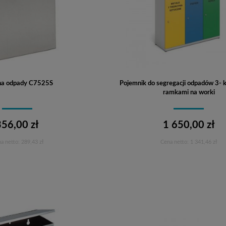
na odpady C7525S
Pojemnik do segregacji odpadów 3-
ramkami na worki
356,00 zł
1 650,00 zł
a netto:
289,43 zł
Cena netto:
1 341,46 zł
Do koszyka
Do koszyka