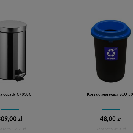
na odpady C7830C
Kosz do segregacji ECO 5
309,00 zł
48,00 zł
a netto:
251,22 zł
Cena netto:
39,02 zł