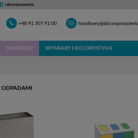
/abcwyposazenia
Telefon
E-
+48 91 307 91 00
handlowy@abcwyposazenia
mail
MONTESSI
WYMIARY I KOLORYSTYKA
E ODPADAMI