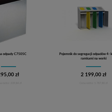
na odpady C7505C
Pojemnik do segregacji odpadów 4-
ramkami na worki
295,00 zł
2 199,00 zł
a netto:
239,84 zł
Cena netto:
1 787,80 zł
Do koszyka
Do koszyka