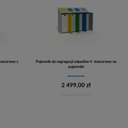
 komorowy z
Pojemnik do segregacji odpadów 4- komorowy na
pojemniki
2 499,00 zł
Cena netto:
2 031,71 zł
Do koszyka