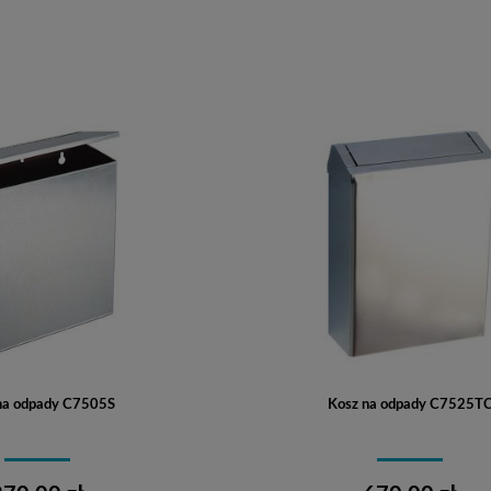
Do koszyka
Do koszyka
na odpady C7505S
Kosz na odpady C7525T