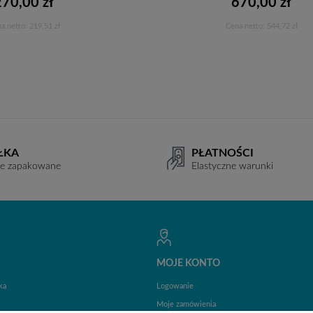
270,00 zł
670,00 zł
a netto:
219,51 zł
Cena netto:
544,72 zł
Do koszyka
Do koszyka
ŁKA
PŁATNOŚCI
ie zapakowane
Elastyczne warunki
MOJE KONTO
ka
Logowanie
Moje zamówienia