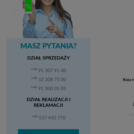
MASZ PYTANIA?
DZIAŁ SPRZEDAŻY
+48
91 307 91 00
+48
32 308 75 00
Kosz 
+48
91 300 05 05
DZIAŁ REALIZACJI I
REKLAMACJI
Ce
+48
537 450 770