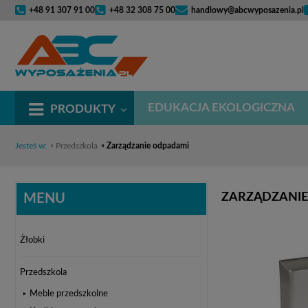
+48 91 307 91 00
+48 32 308 75 00
handlowy@abcwyposazenia.pl
EDUKACJA EKOLOGICZNA
PRODUKTY
Jesteś w:
»
Przedszkola
»
Zarządzanie odpadami
ZARZĄDZANI
MENU
Żłobki
Przedszkola
Meble przedszkolne