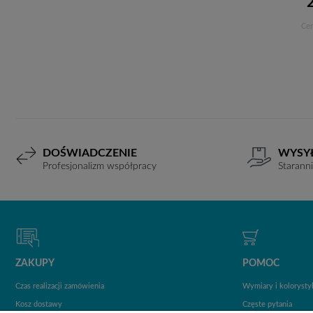
Cen
DOŚWIADCZENIE
WYSY
Profesjonalizm współpracy
Starann
ZAKUPY
POMOC
Czas realizacji zamówienia
Wymiary i kolorysty
Kosz dostawy
Częste pytania