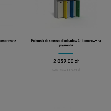
 komorowy z
Pojemnik do segregacji odpadów 3- komorowy na
pojemniki
2 059,00 zł
Cena netto:
1 673,98 zł
Do koszyka