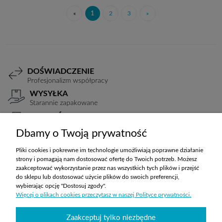
«
1
2
3
»
DOŚWIADCZENIE
Profesjonalizm współpracy
WYSYŁKA
Starannie zapakowane
PŁATNOŚCI
Elastyczne warunki
Dbamy o Twoją prywatność
TRANSPORT
Koszty ustalane indywidualnie
Pliki cookies i pokrewne im technologie umożliwiają poprawne działanie
strony i pomagają nam dostosować ofertę do Twoich potrzeb. Możesz
zaakceptować wykorzystanie przez nas wszystkich tych plików i przejść
do sklepu lub dostosować użycie plików do swoich preferencji,
ZAKUPY
wybierając opcję "Dostosuj zgody".
Więcej o plikach cookies przeczytasz w naszej Polityce prywatności.
POMOC
Zaakceptuj tylko niezbędne