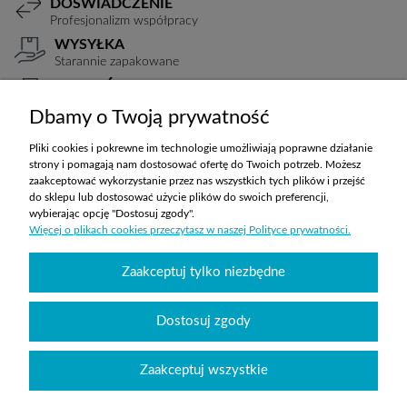
DOŚWIADCZENIE
Profesjonalizm współpracy
WYSYŁKA
Starannie zapakowane
PŁATNOŚCI
Elastyczne warunki
Dbamy o Twoją prywatność
TRANSPORT
Koszty ustalane indywidualnie
Pliki cookies i pokrewne im technologie umożliwiają poprawne działanie
strony i pomagają nam dostosować ofertę do Twoich potrzeb. Możesz
zaakceptować wykorzystanie przez nas wszystkich tych plików i przejść
do sklepu lub dostosować użycie plików do swoich preferencji,
ZAKUPY
wybierając opcję "Dostosuj zgody".
Więcej o plikach cookies przeczytasz w naszej Polityce prywatności.
POMOC
Zaakceptuj tylko niezbędne
MOJE KONTO
Dostosuj zgody
INFORMACJE
Zaakceptuj wszystkie
Wyposażenie szkół sklepabcwyposazenia.pl
|
handlowy@abcwyposazenia.pl
|