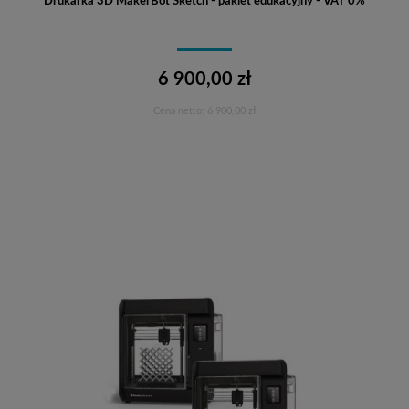
Drukarka 3D MakerBot Sketch - pakiet edukacyjny - VAT 0%
6 900,00 zł
Cena netto:
6 900,00 zł
Do koszyka