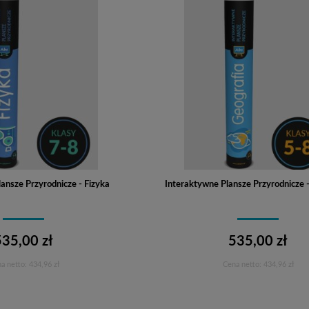
ansze Przyrodnicze - Fizyka
Interaktywne Plansze Przyrodnicze 
535,00 zł
535,00 zł
a netto:
434,96 zł
Cena netto:
434,96 zł
Do koszyka
Do koszyka