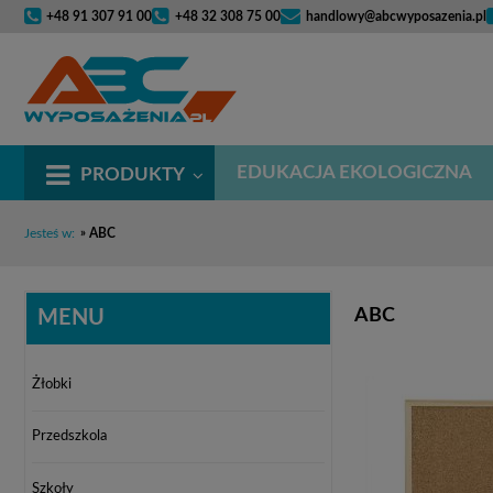
+48 91 307 91 00
+48 32 308 75 00
handlowy@abcwyposazenia.pl
EDUKACJA EKOLOGICZNA
PRODUKTY
Jesteś w:
»
ABC
ABC
MENU
Żłobki
Przedszkola
Szkoły