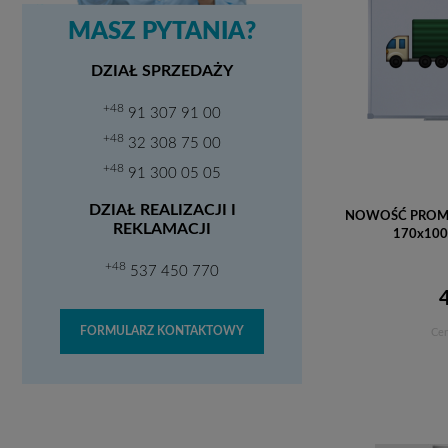
MASZ PYTANIA?
DZIAŁ SPRZEDAŻY
+48
91 307 91 00
+48
32 308 75 00
+48
91 300 05 05
DZIAŁ REALIZACJI I
NOWOŚĆ PROMOCJA
REKLAMACJI
170x100
+48
537 450 770
FORMULARZ KONTAKTOWY
Cen