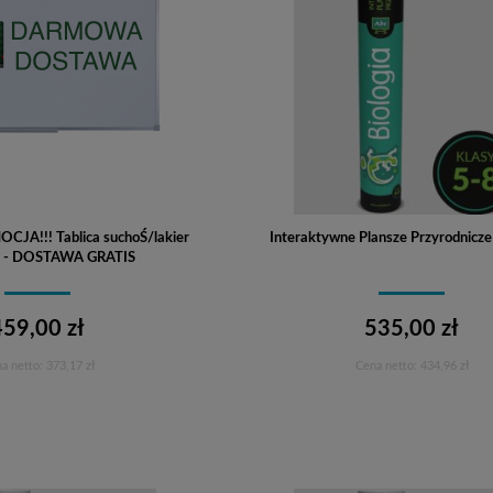
!!! Tablica suchoŚ/lakier
Interaktywne Plansze Przyrodnicze 
 - DOSTAWA GRATIS
459,00 zł
535,00 zł
a netto:
373,17 zł
Cena netto:
434,96 zł
Do koszyka
Do koszyka