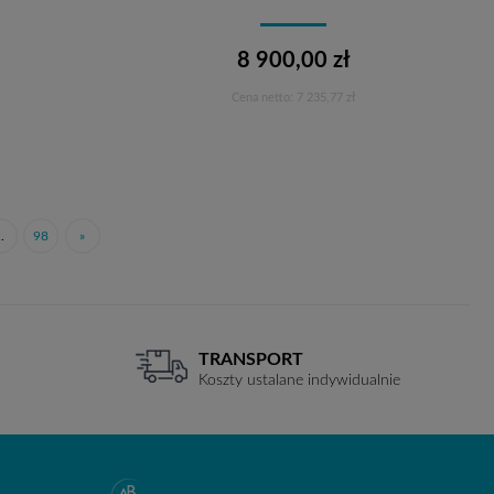
8 900,00 zł
Cena netto:
7 235,77 zł
Do koszyka
..
98
»
TRANSPORT
Koszty ustalane indywidualnie