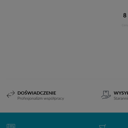
8
Cena
DOŚWIADCZENIE
WYSY
Profesjonalizm współpracy
Starann