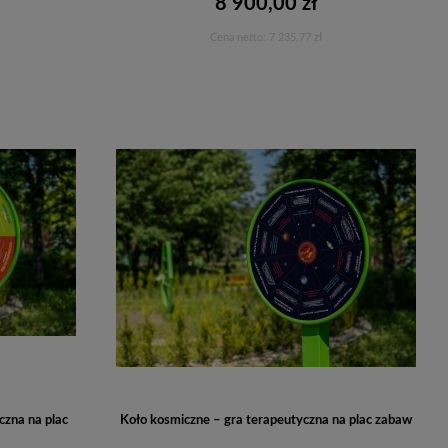
8 900,00 zł
Cena netto:
7 235,77 zł
Do koszyka
czna na plac
Koło kosmiczne – gra terapeutyczna na plac zabaw