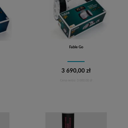
Fable Go
3 690,00 zł
Cena netto:
3 000,00 zł
Do koszyka