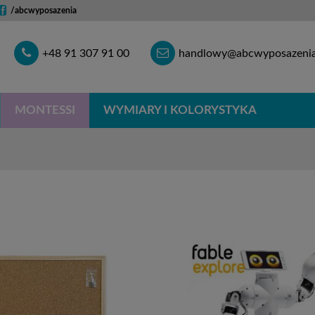
/abcwyposazenia
Telefon
E-
+48 91 307 91 00
handlowy@abcwyposazenia
mail
MONTESSI
WYMIARY I KOLORYSTYKA