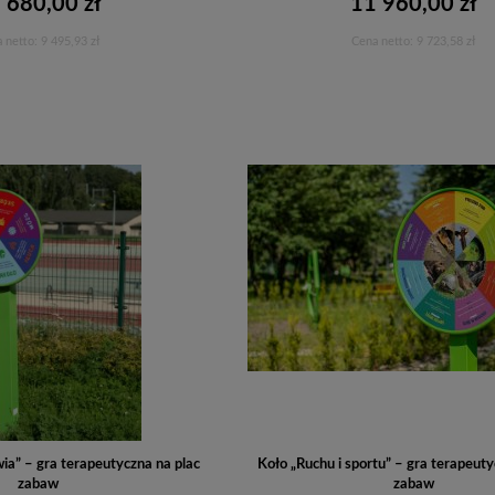
 680,00 zł
11 960,00 zł
 netto:
9 495,93 zł
Cena netto:
9 723,58 zł
Do koszyka
Do koszyka
ia” – gra terapeutyczna na plac
Koło „Ruchu i sportu” – gra terapeuty
zabaw
zabaw