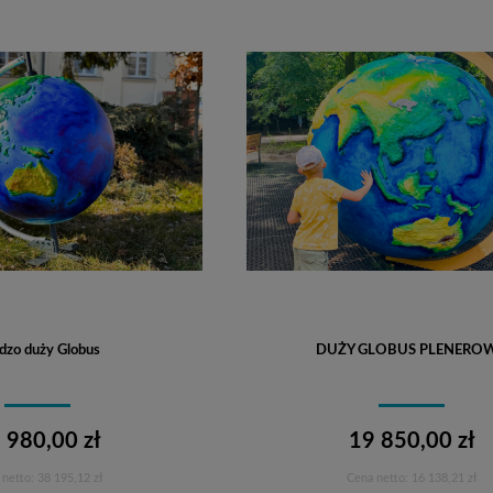
dzo duży Globus
DUŻY GLOBUS PLENERO
 980,00 zł
19 850,00 zł
 netto:
38 195,12 zł
Cena netto:
16 138,21 zł