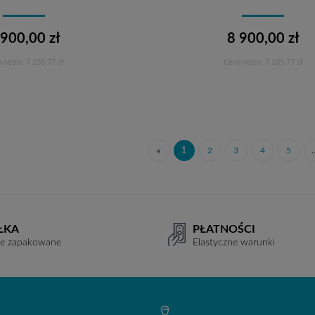
 900,00 zł
8 900,00 zł
 netto:
7 235,77 zł
Cena netto:
7 235,77 zł
Do koszyka
Do koszyka
«
1
2
3
4
5
.
ŁKA
PŁATNOŚCI
ie zapakowane
Elastyczne warunki