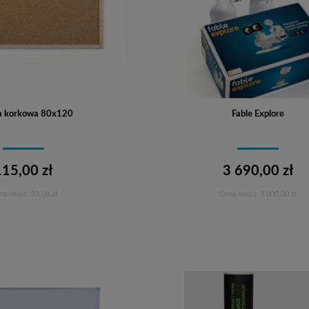
ca korkowa 80x120
Fable Explore
115,00 zł
3 690,00 zł
na netto:
93,50 zł
Cena netto:
3 000,00 zł
Do koszyka
Do koszyka