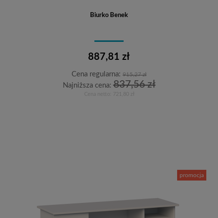
Biurko Benek
887,81 zł
Cena regularna:
915,27 zł
837,56 zł
Najniższa cena:
Cena netto:
721,80 zł
Do koszyka
promocja