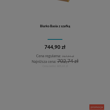
Biurko Basia z szafką
744,90 zł
Cena regularna:
767,94 zł
702,74 zł
Najniższa cena:
Cena netto:
605,61 zł
Do koszyka
promocja