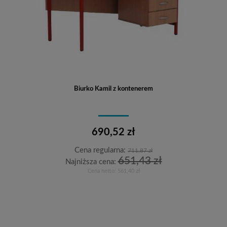
Biurko Kamil z kontenerem
690,52 zł
Cena regularna:
711,87 zł
651,43 zł
Najniższa cena:
Cena netto:
561,40 zł
Do koszyka