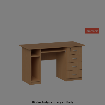
Do koszyka
promocja
Biurko Justyna cztery szuflady