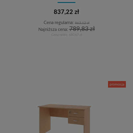
837,22 zł
Cena regularna:
863,12 zł
789,83 zł
Najniższa cena:
Cena netto:
680,67 zł
Do koszyka
promocja