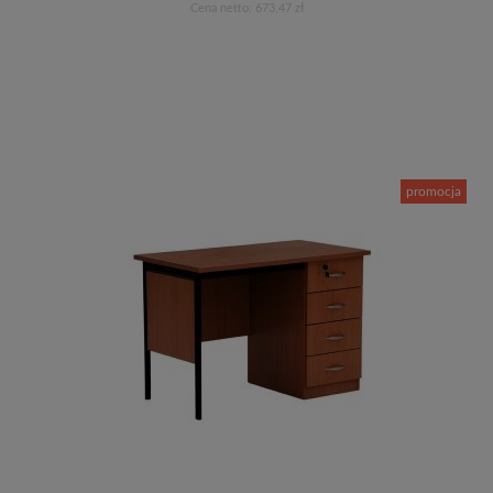
Cena netto:
673,47 zł
Do koszyka
promocja