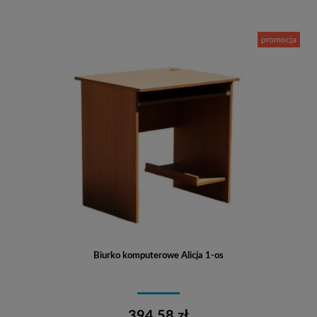
promocja
Biurko komputerowe Alicja 1-os
394,58 zł