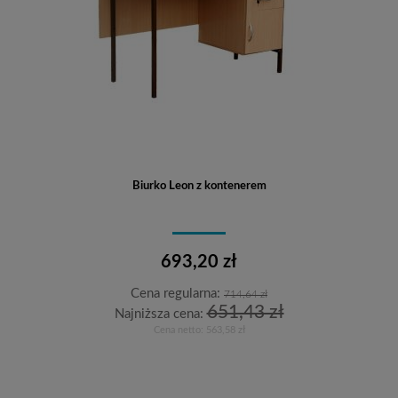
Biurko Leon z kontenerem
693,20 zł
Cena regularna:
714,64 zł
651,43 zł
Najniższa cena:
Cena netto:
563,58 zł
Do koszyka