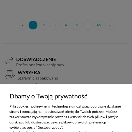
«
1
2
3
4
5
...
45
»
DOŚWIADCZENIE
Profesjonalizm współpracy
WYSYŁKA
Starannie zapakowane
PŁATNOŚCI
Elastyczne warunki
Dbamy o Twoją prywatność
TRANSPORT
Koszty ustalane indywidualnie
Pliki cookies i pokrewne im technologie umożliwiają poprawne działanie
strony i pomagają nam dostosować ofertę do Twoich potrzeb. Możesz
zaakceptować wykorzystanie przez nas wszystkich tych plików i przejść
do sklepu lub dostosować użycie plików do swoich preferencji,
ZAKUPY
wybierając opcję "Dostosuj zgody".