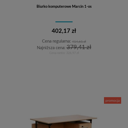
Biurko komputerowe Marcin 1-os
402,17 zł
Cena regularna:
414,61 zł
379,41 zł
Najniższa cena:
Cena netto:
326,97 zł
Do koszyka
promocja