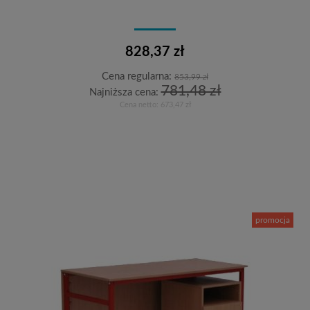
828,37 zł
Cena regularna:
853,99 zł
781,48 zł
Najniższa cena:
Cena netto:
673,47 zł
Do koszyka
promocja