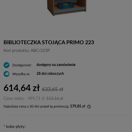
BIBLIOTECZKA STOJĄCA PRIMO 223
Kod produktu:
ABC/223P
dostępny na zamówienie
Dostępność:
28 dni roboczych
Wysyłka w:
614,64 zł
633,65 zł
Cena netto:
499,71 zł
515,16 zł
Najniższa cena z 30 dni przed tą promocją:
579,85 zł
Jeżeli produkt jest spr
dni, wyświetlana jest n
momentu, kiedy produkt
*
kolor płyty:
sprzedaży.