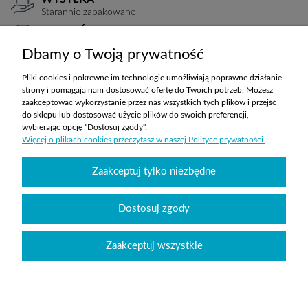
Starannie zapakowane
PŁATNOŚCI
Elastyczne warunki
Dbamy o Twoją prywatność
TRANSPORT
Koszty ustalane indywidualnie
Pliki cookies i pokrewne im technologie umożliwiają poprawne działanie
strony i pomagają nam dostosować ofertę do Twoich potrzeb. Możesz
zaakceptować wykorzystanie przez nas wszystkich tych plików i przejść
do sklepu lub dostosować użycie plików do swoich preferencji,
ZAKUPY
wybierając opcję "Dostosuj zgody".
Więcej o plikach cookies przeczytasz w naszej Polityce prywatności.
POMOC
Zaakceptuj tylko niezbędne
MOJE KONTO
Dostosuj zgody
INFORMACJE
Zaakceptuj wszystkie
Wyposażenie szkół sklepabcwyposazenia.pl
|
handlowy@abcwyposazenia.pl
|
Tel:
91 307 91 00
| Johna Baildona 24C lok. 25 | NIP: 6342856894 | REGON:
363733550