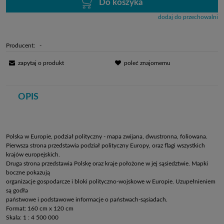
Do koszyka
dodaj do przechowalni
Producent:
-
zapytaj o produkt
poleć znajomemu
OPIS
Polska w Europie, podział polityczny - mapa zwijana, dwustronna, foliowana.
Pierwsza strona przedstawia podział polityczny Europy, oraz flagi wszystkich
krajów europejskich.
Druga strona przedstawia Polskę oraz kraje położone w jej sąsiedztwie. Mapki
boczne pokazują
organizacje gospodarcze i bloki polityczno-wojskowe w Europie. Uzupełnieniem
są godła
państwowe i podstawowe informacje o państwach-sąsiadach.
Format: 160 cm x 120 cm
Skala: 1 : 4 500 000