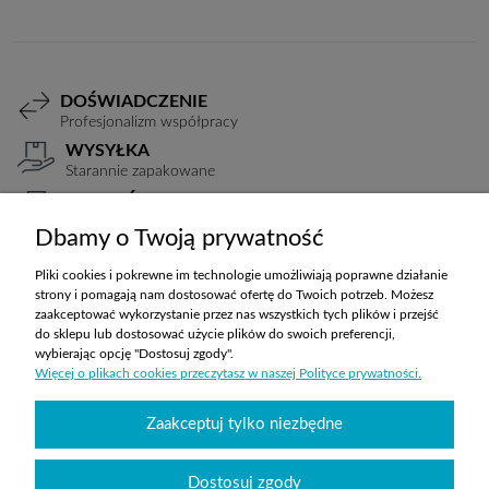
DOŚWIADCZENIE
Profesjonalizm współpracy
WYSYŁKA
Starannie zapakowane
PŁATNOŚCI
Elastyczne warunki
Dbamy o Twoją prywatność
TRANSPORT
Koszty ustalane indywidualnie
Pliki cookies i pokrewne im technologie umożliwiają poprawne działanie
strony i pomagają nam dostosować ofertę do Twoich potrzeb. Możesz
zaakceptować wykorzystanie przez nas wszystkich tych plików i przejść
do sklepu lub dostosować użycie plików do swoich preferencji,
ZAKUPY
wybierając opcję "Dostosuj zgody".
Więcej o plikach cookies przeczytasz w naszej Polityce prywatności.
POMOC
Zaakceptuj tylko niezbędne
MOJE KONTO
Dostosuj zgody