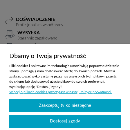
DOŚWIADCZENIE
Profesjonalizm współpracy
WYSYŁKA
Starannie zapakowane
PŁATNOŚCI
Elastyczne warunki
Dbamy o Twoją prywatność
TRANSPORT
Koszty ustalane indywidualnie
Pliki cookies i pokrewne im technologie umożliwiają poprawne działanie
strony i pomagają nam dostosować ofertę do Twoich potrzeb. Możesz
zaakceptować wykorzystanie przez nas wszystkich tych plików i przejść
do sklepu lub dostosować użycie plików do swoich preferencji,
ZAKUPY
wybierając opcję "Dostosuj zgody".
Więcej o plikach cookies przeczytasz w naszej Polityce prywatności.
POMOC
Zaakceptuj tylko niezbędne
MOJE KONTO
Dostosuj zgody
INFORMACJE