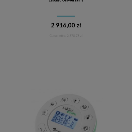
Labdisc Uniwersalny
2 916,00 zł
Cena netto:
2 370,73 zł
Do koszyka