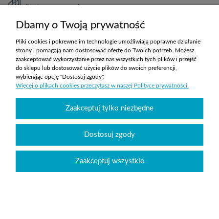
Elastyczne warunki
TRANSPORT
Dbamy o Twoją prywatność
Koszty ustalane indywidualnie
Pliki cookies i pokrewne im technologie umożliwiają poprawne działanie
strony i pomagają nam dostosować ofertę do Twoich potrzeb. Możesz
zaakceptować wykorzystanie przez nas wszystkich tych plików i przejść
ZAKUPY
do sklepu lub dostosować użycie plików do swoich preferencji,
wybierając opcję "Dostosuj zgody".
Więcej o plikach cookies przeczytasz w naszej Polityce prywatności.
POMOC
Zaakceptuj tylko niezbędne
MOJE KONTO
INFORMACJE
Dostosuj zgody
Zaakceptuj wszystkie
Wyposażenie szkół sklepabcwyposazenia.pl
|
handlowy@abcwyposazenia.pl
|
Tel:
91 307 91 00
| Johna Baildona 24C lok. 25 | NIP: 6342856894 | REGON:
363733550
Sklep internetowy Shoper.pl