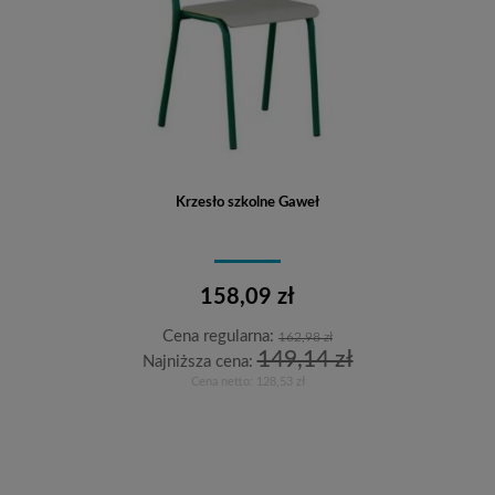
Krzesło szkolne Gaweł
158,09 zł
Cena regularna:
162,98 zł
149,14 zł
Najniższa cena:
Cena netto:
128,53 zł
Do koszyka