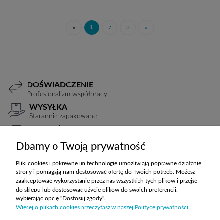
«
1
2
3
»
DOŚWIADCZENIE
Profesjonalizm współpracy
WYSYŁKA
Starannie zapakowane
PŁATNOŚCI
Elastyczne warunki
Dbamy o Twoją prywatność
TRANSPORT
Koszty ustalane indywidualnie
Pliki cookies i pokrewne im technologie umożliwiają poprawne działanie
strony i pomagają nam dostosować ofertę do Twoich potrzeb. Możesz
zaakceptować wykorzystanie przez nas wszystkich tych plików i przejść
do sklepu lub dostosować użycie plików do swoich preferencji,
ZAKUPY
wybierając opcję "Dostosuj zgody".
Więcej o plikach cookies przeczytasz w naszej Polityce prywatności.
POMOC