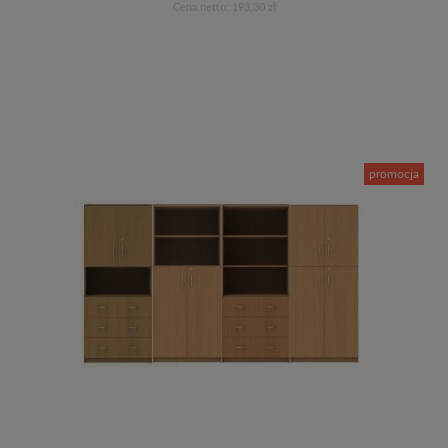
Cena netto:
193,30 zł
Do koszyka
promocja