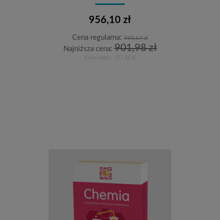
956,10 zł
Cena regularna:
985,67 zł
901,98 zł
Najniższa cena:
Cena netto:
777,32 zł
Do koszyka