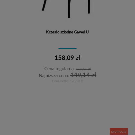
Krzesło szkolne Gaweł U
158,09 zł
Cena regularna:
162,98 zł
149,14 zł
Najniższa cena:
Cena netto:
128,53 zł
Do koszyka
promocja