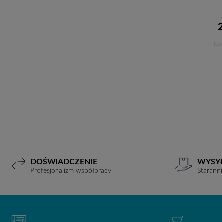
Cen
DOŚWIADCZENIE
WYSY
Profesjonalizm współpracy
Starann