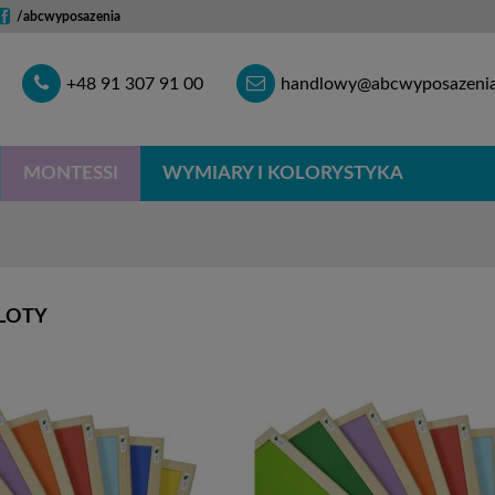
/abcwyposazenia
Telefon
E-
+48 91 307 91 00
handlowy@abcwyposazenia
mail
MONTESSI
WYMIARY I KOLORYSTYKA
BLOTY