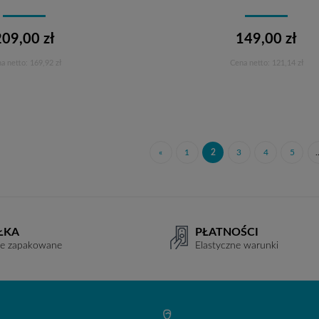
209,00 zł
149,00 zł
a netto:
169,92 zł
Cena netto:
121,14 zł
Do koszyka
Do koszyka
«
1
2
3
4
5
.
ŁKA
PŁATNOŚCI
ie zapakowane
Elastyczne warunki