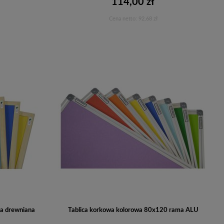
114,00 zł
Cena netto:
92,68 zł
Do koszyka
a drewniana
Tablica korkowa kolorowa 80x120 rama ALU