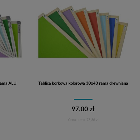
 rama ALU
Tablica korkowa kolorowa 30x40 rama drewniana
97,00 zł
Cena netto:
78,86 zł
Do koszyka