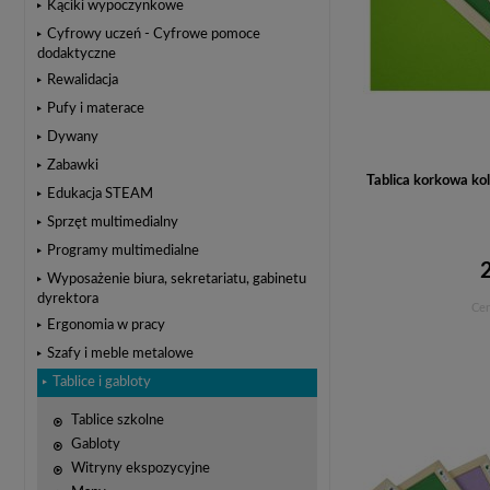
Kąciki wypoczynkowe
Cyfrowy uczeń - Cyfrowe pomoce
dodaktyczne
Rewalidacja
Pufy i materace
Dywany
Zabawki
Tablica korkowa k
Edukacja STEAM
Sprzęt multimedialny
Programy multimedialne
Wyposażenie biura, sekretariatu, gabinetu
dyrektora
Cen
Ergonomia w pracy
Szafy i meble metalowe
Tablice i gabloty
Tablice szkolne
Gabloty
Witryny ekspozycyjne