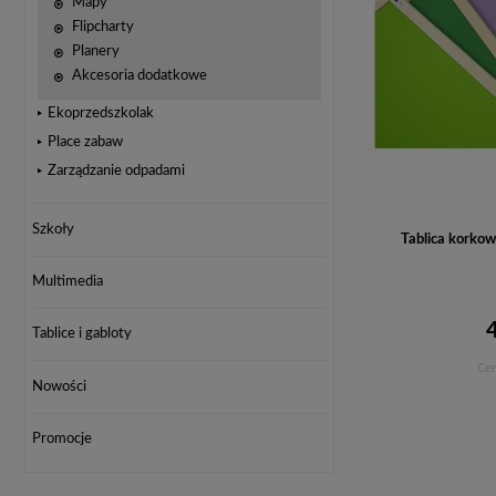
Mapy
Flipcharty
Planery
Akcesoria dodatkowe
Ekoprzedszkolak
Place zabaw
Zarządzanie odpadami
Szkoły
Tablica korko
Multimedia
Tablice i gabloty
Cen
Nowości
Promocje