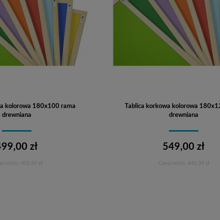
wa kolorowa 180x100 rama
Tablica korkowa kolorowa 180x
drewniana
drewniana
499,00 zł
549,00 zł
a netto:
405,69 zł
Cena netto:
446,34 zł
Do koszyka
Do koszyka