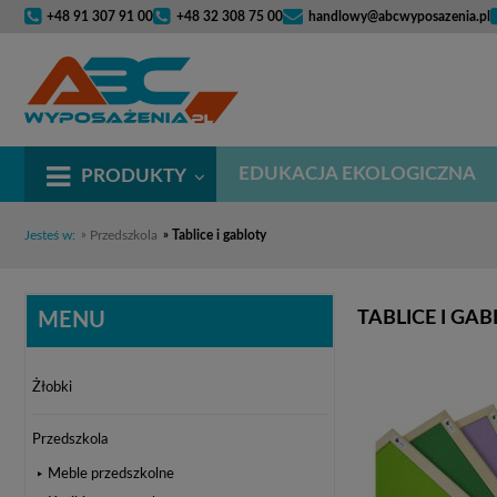
+48 91 307 91 00
+48 32 308 75 00
handlowy@abcwyposazenia.pl
EDUKACJA EKOLOGICZNA
PRODUKTY
Jesteś w:
»
Przedszkola
»
Tablice i gabloty
TABLICE I GA
MENU
Żłobki
Przedszkola
Meble przedszkolne