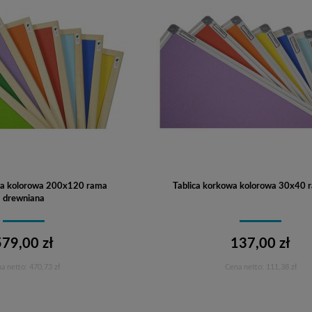
wa kolorowa 200x120 rama
Tablica korkowa kolorowa 30x40
drewniana
579,00 zł
137,00 zł
a netto:
470,73 zł
Cena netto:
111,38 zł
Do koszyka
Do koszyka