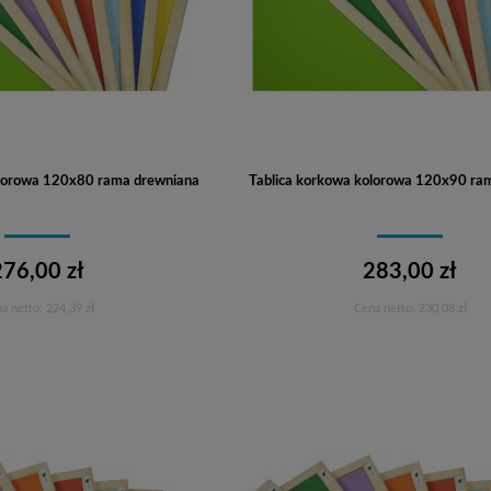
olorowa 120x80 rama drewniana
Tablica korkowa kolorowa 120x90 ra
276,00 zł
283,00 zł
a netto:
224,39 zł
Cena netto:
230,08 zł
Do koszyka
Do koszyka