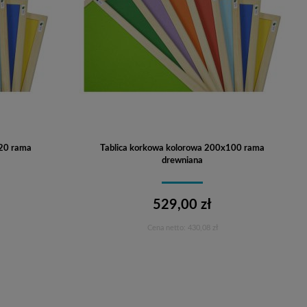
120 rama
Tablica korkowa kolorowa 200x100 rama
drewniana
529,00 zł
Cena netto:
430,08 zł
Do koszyka