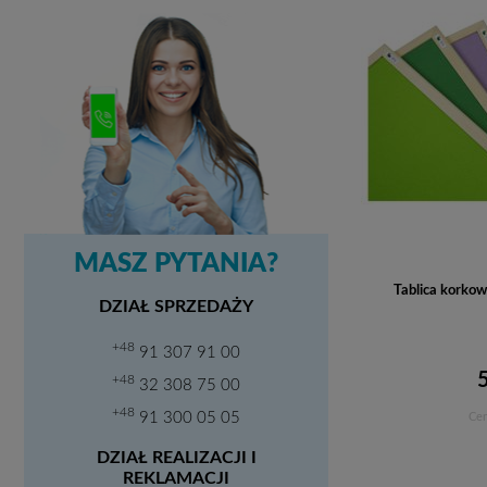
MASZ PYTANIA?
Tablica korko
DZIAŁ SPRZEDAŻY
+48
91 307 91 00
+48
32 308 75 00
+48
91 300 05 05
Cen
DZIAŁ REALIZACJI I
REKLAMACJI