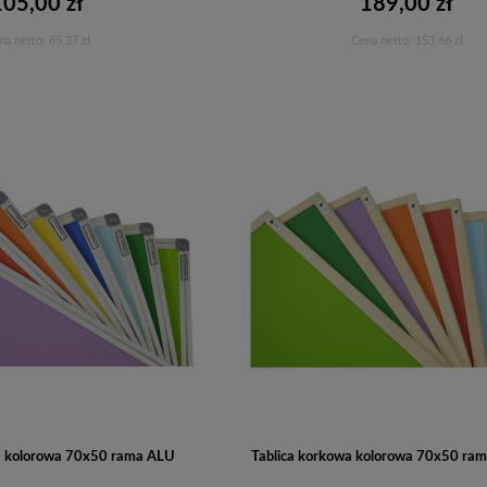
105,00 zł
189,00 zł
na netto:
85,37 zł
Cena netto:
153,66 zł
Do koszyka
Do koszyka
a kolorowa 70x50 rama ALU
Tablica korkowa kolorowa 70x50 ram