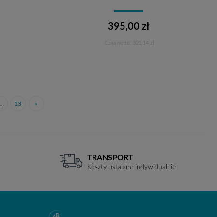
395,00 zł
Cena netto:
321,14 zł
Do koszyka
..
13
»
TRANSPORT
Koszty ustalane indywidualnie