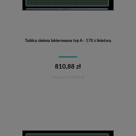
Tablica zielona lakierowana typ A - 170 z liniaturą
810,88 zł
Cena netto:
659,25 zł
Do koszyka