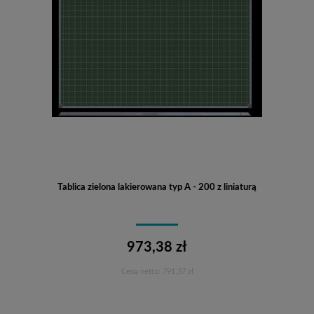
Tablica zielona lakierowana typ A - 200 z liniaturą
973,38 zł
Cena netto:
791,37 zł
Do koszyka