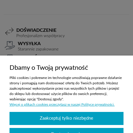
DOŚWIADCZENIE
Profesjonalizm współpracy
WYSYŁKA
Starannie zapakowane
PŁATNOŚCI
Elastyczne warunki
Dbamy o Twoją prywatność
TRANSPORT
Koszty ustalane indywidualnie
Pliki cookies i pokrewne im technologie umożliwiają poprawne działanie
strony i pomagają nam dostosować ofertę do Twoich potrzeb. Możesz
zaakceptować wykorzystanie przez nas wszystkich tych plików i przejść
do sklepu lub dostosować użycie plików do swoich preferencji,
ZAKUPY
wybierając opcję "Dostosuj zgody".
Więcej o plikach cookies przeczytasz w naszej Polityce prywatności.
POMOC
Zaakceptuj tylko niezbędne
MOJE KONTO