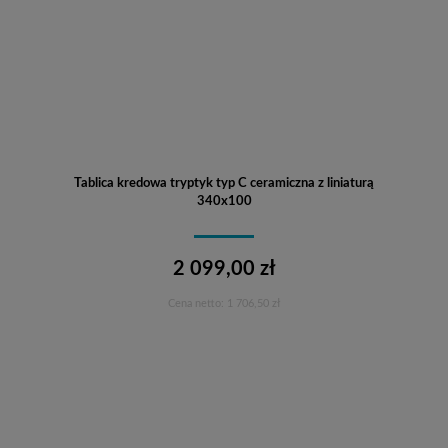
Tablica kredowa tryptyk typ C ceramiczna z liniaturą
340x100
2 099,00 zł
Cena netto:
1 706,50 zł
Do koszyka