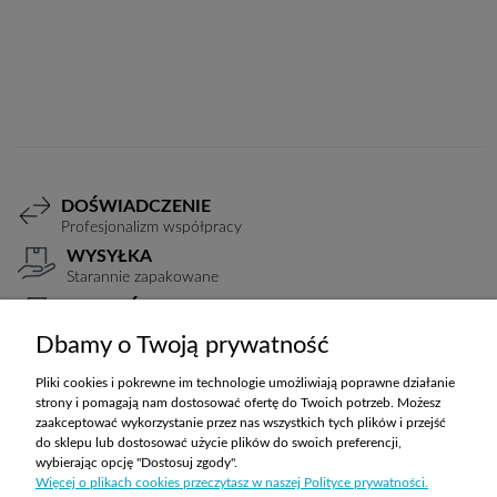
Do koszyka
DOŚWIADCZENIE
Profesjonalizm współpracy
WYSYŁKA
Starannie zapakowane
PŁATNOŚCI
Elastyczne warunki
Dbamy o Twoją prywatność
TRANSPORT
Koszty ustalane indywidualnie
Pliki cookies i pokrewne im technologie umożliwiają poprawne działanie
strony i pomagają nam dostosować ofertę do Twoich potrzeb. Możesz
zaakceptować wykorzystanie przez nas wszystkich tych plików i przejść
do sklepu lub dostosować użycie plików do swoich preferencji,
ZAKUPY
wybierając opcję "Dostosuj zgody".
Więcej o plikach cookies przeczytasz w naszej Polityce prywatności.