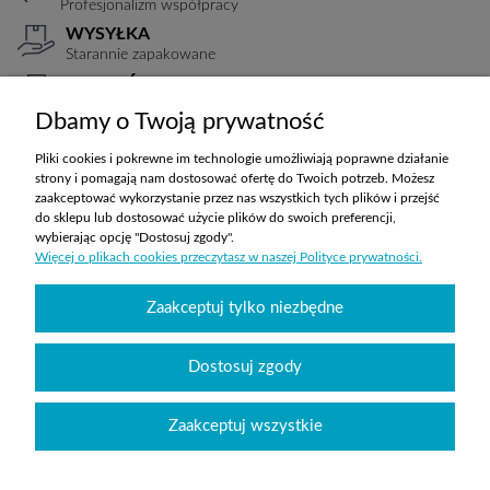
Profesjonalizm współpracy
WYSYŁKA
Starannie zapakowane
PŁATNOŚCI
Elastyczne warunki
Dbamy o Twoją prywatność
TRANSPORT
Koszty ustalane indywidualnie
Pliki cookies i pokrewne im technologie umożliwiają poprawne działanie
strony i pomagają nam dostosować ofertę do Twoich potrzeb. Możesz
zaakceptować wykorzystanie przez nas wszystkich tych plików i przejść
do sklepu lub dostosować użycie plików do swoich preferencji,
ZAKUPY
wybierając opcję "Dostosuj zgody".
Więcej o plikach cookies przeczytasz w naszej Polityce prywatności.
POMOC
Zaakceptuj tylko niezbędne
MOJE KONTO
Dostosuj zgody
INFORMACJE
Zaakceptuj wszystkie
Wyposażenie szkół sklepabcwyposazenia.pl
|
handlowy@abcwyposazenia.pl
|
Tel:
91 307 91 00
| Johna Baildona 24C lok. 25 | NIP: 6342856894 | REGON: