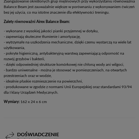
Zaangażowanie określonych grup mięśniowych przy wykorzystaniu równoważnia
Balance Beam jest zauważalnie większe w porównaniu z wykonywaniem ćwiczeń
bez jej użycia, co ma istotne znaczenie dla efektywności treningu.
Zalety równoważni Airex Balance Beam:
- wykonane z wysokiej jakości pianki przyjemnej w dotyku,
- zapewniają skuteczne tłumienie i amortyzację,
- wytrzymałe na uszkodzenia mechaniczne, dzięki czemu wystarczą na wiele lat
użytkowania,
- pokryte higieniczną, antybakteryjną warstwą zapewniającą odporność na
rozwój grzybów i bakterii,
- dzięki odpowiedniej strukturze komórkowej nie chłoną wody ani wilgoci,
- bardzo uniwersalne - można je stosować w pomieszczeniach, na otwartych
przestrzeniach oraz w wodzie,
- idealnie płaskie rozmieszczenie na powierzchni,
- produkowane w zgodzie z normami Unii Europejskiej oraz standardami 93/94
dla I klasy Urządzeń Medycznych.
Wymiary:
162 x 24 x 6 cm
DOŚWIADCZENIE