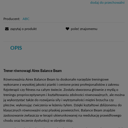
dodaj do przechowalni
Producent:
ABC
zapytaj o produkt
poleć znajomemu
OPIS
Trener równowagi Airex Balance Beam
Równoważnia Airex Balance Beam to doskonałe narzędzie treningowe
wykonane z wysokiej jakości pianki i cenione przez profesjonalistów z zakresu
fizjoterapii czy fitness na całym świecie. Została stworzona głównie z myślą o
treningu proprioceptywnym i kształtowaniu zdolności równoważnych, ale można
ją wykorzystać także do rozwijania siły i wytrzymałości mięśni brzucha czy
pleców, wykonując ćwiczenia w leżeniu tyłem. Dzięki kształtowi zbliżonemu do
klasycznych równoważni oraz płaskiej powierzchni, Balance Beam znajdzie
zastosowanie zwłaszcza w terapii ukierunkowanej na reedukację prawidłowego
chodu oraz leczenie dysfunkcji w obrębie stóp.