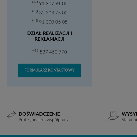
+48
91 307 91 00
+48
32 308 75 00
+48
91 300 05 05
DZIAŁ REALIZACJI I
REKLAMACJI
+48
537 450 770
FORMULARZ KONTAKTOWY
DOŚWIADCZENIE
WYSY
Profesjonalizm współpracy
Starann