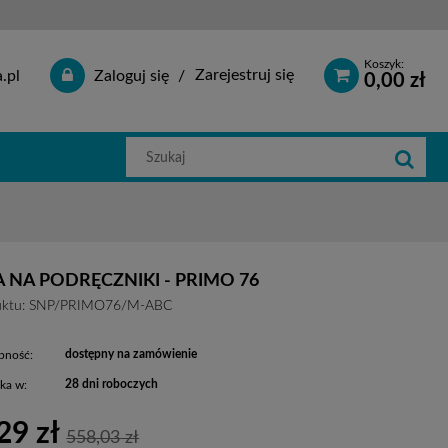
Koszyk:
Zarejestruj się
.pl
Zaloguj się
0,00 zł
Szukaj
w
sklepie
 NA PODRĘCZNIKI - PRIMO 76
ktu:
SNP/PRIMO76/M-ABC
dostępny na zamówienie
pność:
28 dni roboczych
ka w:
29 zł
558,03 zł