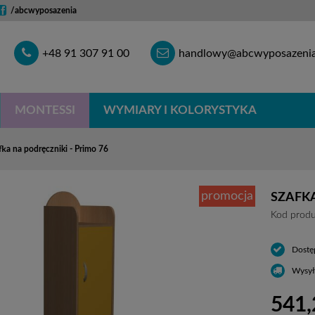
/abcwyposazenia
Telefon
E-
+48 91 307 91 00
handlowy@abcwyposazenia
mail
MONTESSI
WYMIARY I KOLORYSTYKA
fka na podręczniki - Primo 76
promocja
SZAFKA
Kod produ
Dostę
Wysył
541,