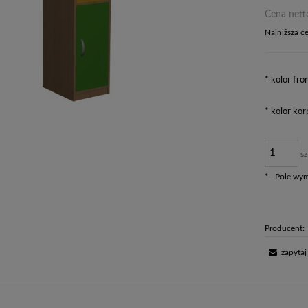
Cena nett
Najniższa c
Jeżeli
dni, w
*
kolor fron
moment
sprzed
*
kolor kor
sz
*
- Pole wy
Producent:
zapytaj