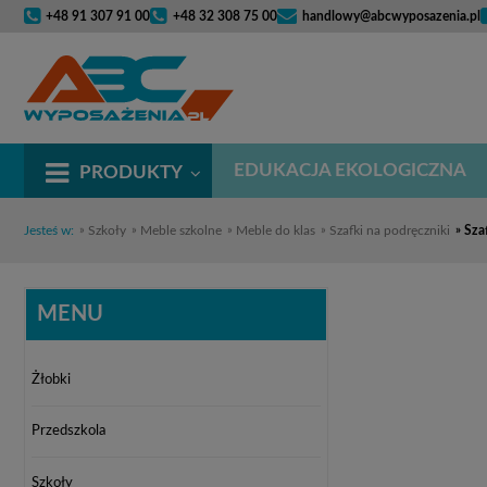
+48 91 307 91 00
+48 32 308 75 00
handlowy@abcwyposazenia.pl
EDUKACJA EKOLOGICZNA
PRODUKTY
Jesteś w:
»
Szkoły
»
Meble szkolne
»
Meble do klas
»
Szafki na podręczniki
»
Sza
MENU
Żłobki
Przedszkola
Szkoły