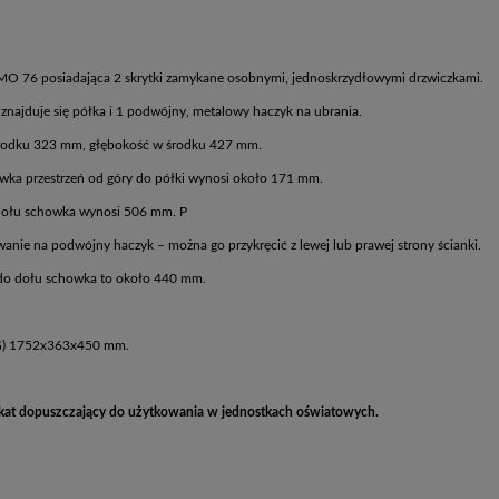
MO 76 posiadająca 2 skrytki zamykane osobnymi, jednoskrzydłowymi drzwiczkami.
 znajduje się półka i 1 podwójny, metalowy haczyk na ubrania.
rodku 323 mm, głębokość w środku 427 mm.
ka przestrzeń od góry do półki wynosi około 171 mm.
 dołu schowka wynosi 506 mm. P
anie na podwójny haczyk – można go przykręcić z lewej lub prawej strony ścianki.
 do dołu schowka to około 440 mm.
xG) 1752x363x450 mm.
fikat dopuszczający do użytkowania w jednostkach oświatowych.