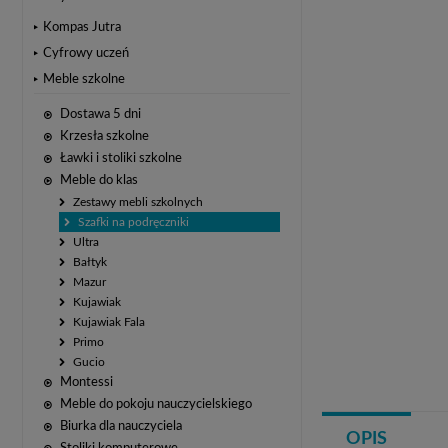
Kompas Jutra
Cyfrowy uczeń
Meble szkolne
Dostawa 5 dni
Krzesła szkolne
Ławki i stoliki szkolne
Meble do klas
Zestawy mebli szkolnych
Szafki na podręczniki
Ultra
Bałtyk
Mazur
Kujawiak
Kujawiak Fala
Primo
Gucio
Montessi
Meble do pokoju nauczycielskiego
Biurka dla nauczyciela
OPIS