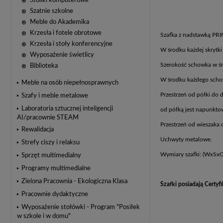
Stoliki komputerowe
Szatnie szkolne
Meble do Akademika
Krzesła i fotele obrotowe
Szafka z nadstawką PRI
Krzesła i stoły konferencyjne
W środku każdej skrytki
Wyposażenie świetlicy
Szerokość schowka w ś
Biblioteka
W środku każdego schow
Meble na osób niepełnosprawnych
Przestrzeń od półki do
Szafy i meble metalowe
Laboratoria sztucznej inteligencji
od półką jest napunktow
AI/pracownie STEAM
Przestrzeń od wieszaka
Rewalidacja
Uchwyty metalowe.
Strefy ciszy i relaksu
Wymiary szafki: (WxS
Sprzęt multimedialny
Programy multimedialne
Zielona Pracownia - Ekologiczna Klasa
Szafki posiadają Certy
Pracownie dydaktyczne
Wyposażenie stołówki - Program "Posiłek
w szkole i w domu"