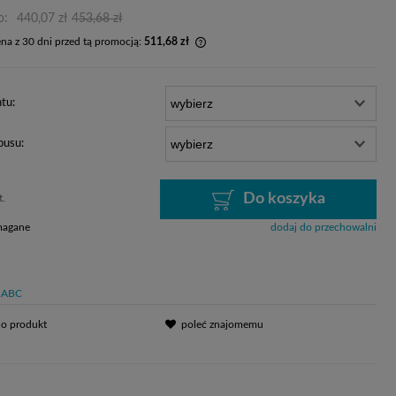
o:
440,07 zł
453,68 zł
ena z 30 dni przed tą promocją:
511,68 zł
 produkt jest sprzedawany krócej niż 30
yświetlana jest najniższa cena od
tu:
u, kiedy produkt pojawił się w
aży.
pusu:
Do koszyka
t.
magane
dodaj do przechowalni
ABC
 o produkt
poleć znajomemu