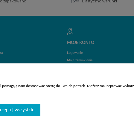
ie zapakowane
Elastyczne warunki
MOJE KONTO
ka
Logowanie
Moje zamówienia
Przechowalnia
Ustawienia konta
y i pomagają nam dostosować ofertę do Twoich potrzeb. Możesz zaakceptować wykorzys
kceptuj wszystkie
.pl
|
handlowy@abcwyposazenia.pl
| Tel:
91 307 91 00
| Johna Baildona 24C lok. 2