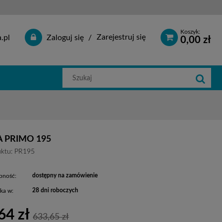
Koszyk:
Zarejestruj się
.pl
Zaloguj się
0,00 zł
Szukaj
w
sklepie
 PRIMO 195
ktu:
PR195
dostępny na zamówienie
pność:
28 dni roboczych
ka w:
64 zł
633,65 zł