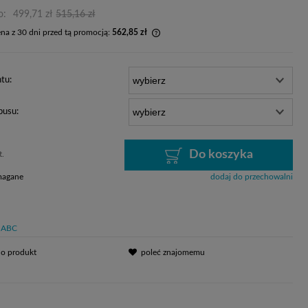
o:
499,71 zł
515,16 zł
ena z 30 dni przed tą promocją:
562,85 zł
 produkt jest sprzedawany krócej niż 30
yświetlana jest najniższa cena od
tu:
u, kiedy produkt pojawił się w
aży.
pusu:
Do koszyka
t.
magane
dodaj do przechowalni
ABC
 o produkt
poleć znajomemu