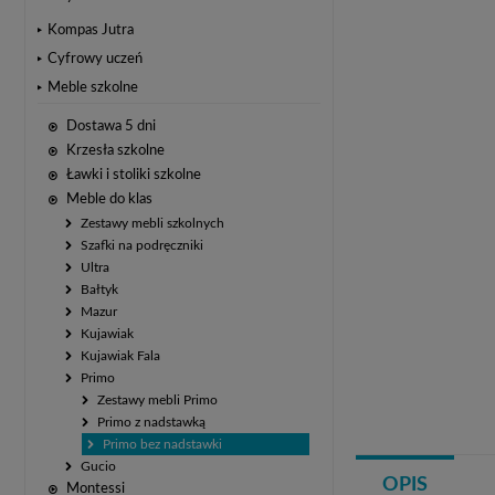
Kompas Jutra
Cyfrowy uczeń
Meble szkolne
Dostawa 5 dni
Krzesła szkolne
Ławki i stoliki szkolne
Meble do klas
Zestawy mebli szkolnych
Szafki na podręczniki
Ultra
Bałtyk
Mazur
Kujawiak
Kujawiak Fala
Primo
Zestawy mebli Primo
Primo z nadstawką
Primo bez nadstawki
Gucio
OPIS
Montessi