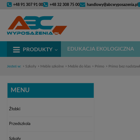
+48 91 307 91 00
+48 32 308 75 00
handlowy@abcwyposazenia.pl
EDUKACJA EKOLOGICZNA
PRODUKTY
Jesteś w:
»
Szkoły
»
Meble szkolne
»
Meble do klas
»
Primo
»
Primo bez nadstaw
MENU
Żłobki
Przedszkola
Szkoły