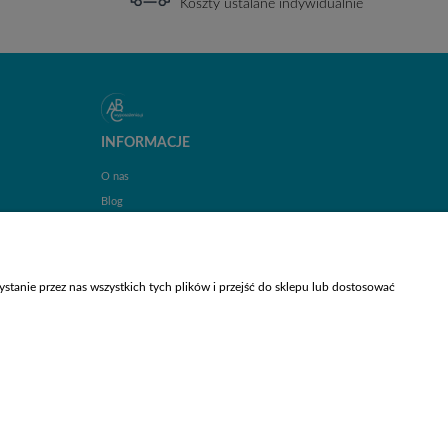
Koszty ustalane indywidualnie
INFORMACJE
O nas
Blog
Kontakt
tanie przez nas wszystkich tych plików i przejść do sklepu lub dostosować
5 | NIP: 6342856894 | REGON: 363733550