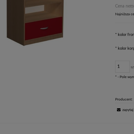
Cena nett
Najniższa c
Jeżeli
dni, w
*
kolor fron
moment
sprzed
*
kolor kor
sz
*
- Pole wy
Producent:
zapytaj