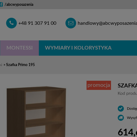
/abcwyposazenia
Telefon
E-
+48 91 307 91 00
handlowy@abcwyposazenia
mail
MONTESSI
WYMIARY I KOLORYSTYKA
ki
»
Szafka Primo 195
promocja
SZAFKA
Kod produ
Dostę
Wysył
614,