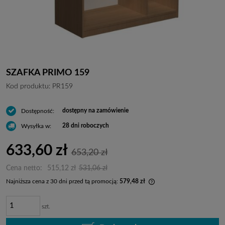
SZAFKA PRIMO 159
Kod produktu:
PR159
dostępny na zamówienie
Dostępność:
28 dni roboczych
Wysyłka w:
633,60 zł
653,20 zł
Cena netto:
515,12 zł
531,06 zł
Najniższa cena z 30 dni przed tą promocją:
579,48 zł
Jeżeli produkt jest spr
dni, wyświetlana jest n
szt.
momentu, kiedy produkt
sprzedaży.