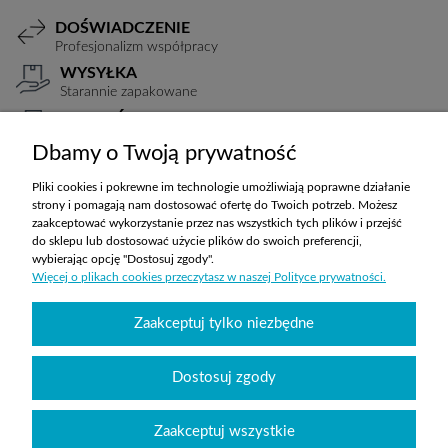
DOŚWIADCZENIE
Profesjonalizm współpracy
WYSYŁKA
Starannie zapakowane
PŁATNOŚCI
Elastyczne warunki
Dbamy o Twoją prywatność
TRANSPORT
Koszty ustalane indywidualnie
Pliki cookies i pokrewne im technologie umożliwiają poprawne działanie
strony i pomagają nam dostosować ofertę do Twoich potrzeb. Możesz
zaakceptować wykorzystanie przez nas wszystkich tych plików i przejść
do sklepu lub dostosować użycie plików do swoich preferencji,
ZAKUPY
wybierając opcję "Dostosuj zgody".
Więcej o plikach cookies przeczytasz w naszej Polityce prywatności.
POMOC
Zaakceptuj tylko niezbędne
MOJE KONTO
Dostosuj zgody
INFORMACJE
Zaakceptuj wszystkie