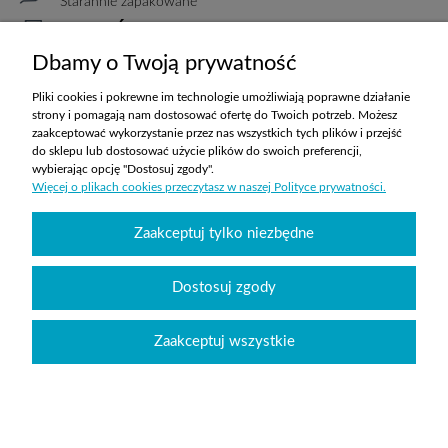
Starannie zapakowane
PŁATNOŚCI
Elastyczne warunki
Dbamy o Twoją prywatność
TRANSPORT
Koszty ustalane indywidualnie
Pliki cookies i pokrewne im technologie umożliwiają poprawne działanie
strony i pomagają nam dostosować ofertę do Twoich potrzeb. Możesz
zaakceptować wykorzystanie przez nas wszystkich tych plików i przejść
do sklepu lub dostosować użycie plików do swoich preferencji,
ZAKUPY
wybierając opcję "Dostosuj zgody".
Więcej o plikach cookies przeczytasz w naszej Polityce prywatności.
POMOC
Zaakceptuj tylko niezbędne
MOJE KONTO
Dostosuj zgody
INFORMACJE
Zaakceptuj wszystkie
Wyposażenie szkół sklepabcwyposazenia.pl
|
handlowy@abcwyposazenia.pl
|
Tel:
91 307 91 00
| Johna Baildona 24C lok. 25 | NIP: 6342856894 | REGON:
363733550
Sklep internetowy Shoper.pl