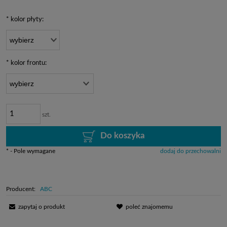
dni, wyświetlana jest n
momentu, kiedy produkt
*
kolor płyty:
sprzedaży.
*
kolor frontu:
szt.
Do koszyka
*
- Pole wymagane
dodaj do przechowalni
Producent:
ABC
zapytaj o produkt
poleć znajomemu