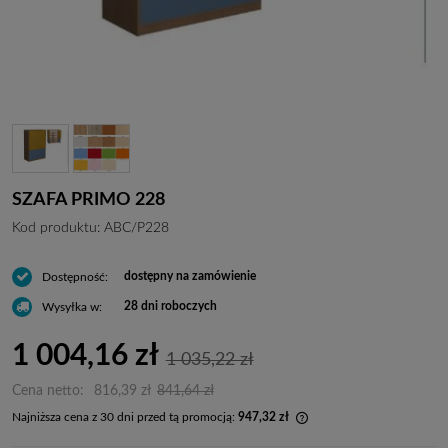
SZAFA PRIMO 228
Kod produktu:
ABC/P228
dostępny na zamówienie
Dostępność:
28 dni roboczych
Wysyłka w:
1 004,16 zł
1 035,22 zł
Cena netto:
816,39 zł
841,64 zł
Najniższa cena z 30 dni przed tą promocją:
947,32 zł
Jeżeli produkt jest spr