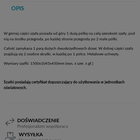
OPIS
W górnej części szafa posiada od góry 1 dużą półkę na całą szerokość szafy, pod
nią na środku przegroda, po każdej stronie przegrody po 2 małe półki.
Całość zamykana 1 parą dużych dwuskrzydłowych drzwi. W dolnej części szafy
znajdują się 2 osobne skrytki, w każdej po 1 półce. Metalowe uchwyty.
Wymiary szafki: 1500x1045x450mm (wys. x szer. x gł.)
Szafki posiadają certyfikat dopuszczający do użytkowania w jednostkach
oświatowych.
DOŚWIADCZENIE
Profesjonalizm współpracy
WYSYŁKA