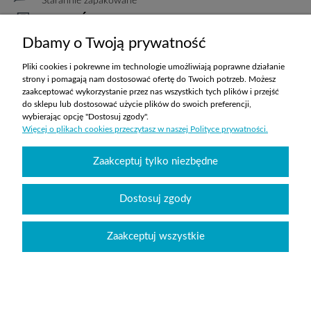
Starannie zapakowane
PŁATNOŚCI
Elastyczne warunki
Dbamy o Twoją prywatność
TRANSPORT
Koszty ustalane indywidualnie
Pliki cookies i pokrewne im technologie umożliwiają poprawne działanie
strony i pomagają nam dostosować ofertę do Twoich potrzeb. Możesz
zaakceptować wykorzystanie przez nas wszystkich tych plików i przejść
do sklepu lub dostosować użycie plików do swoich preferencji,
ZAKUPY
wybierając opcję "Dostosuj zgody".
Więcej o plikach cookies przeczytasz w naszej Polityce prywatności.
POMOC
Zaakceptuj tylko niezbędne
MOJE KONTO
Dostosuj zgody
INFORMACJE
Zaakceptuj wszystkie
Wyposażenie szkół sklepabcwyposazenia.pl
|
handlowy@abcwyposazenia.pl
|
Tel:
91 307 91 00
| Johna Baildona 24C lok. 25 | NIP: 6342856894 | REGON:
363733550
Sklep internetowy Shoper.pl