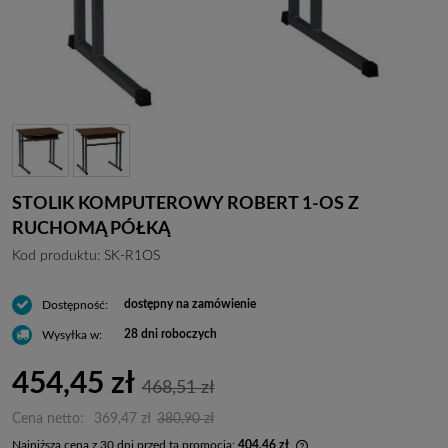
STOLIK KOMPUTEROWY ROBERT 1-OS Z
RUCHOMĄ PÓŁKĄ
Kod produktu:
SK-R1OS
dostępny na zamówienie
Dostępność:
28 dni roboczych
Wysyłka w:
454,45 zł
468,51 zł
Cena netto:
369,47 zł
380,90 zł
Najniższa cena z 30 dni przed tą promocją:
404,46 zł