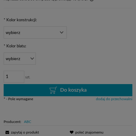
Jeżeli produkt jest spr
dni, wyświetlana jest n
momentu, kiedy produkt
*
Kolor konstrukcji:
sprzedaży.
*
Kolor blatu:
szt.
Do koszyka
*
- Pole wymagane
dodaj do przechowalni
Producent:
ABC
zapytaj o produkt
poleć znajomemu