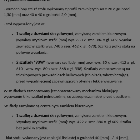
- wzmocniony stelaż stołu wykonany z profili zamkniętych 40 x 20 o grubości
1,50 [mm] oraz 40 x 40 o grubości 2,0 [mm],
- stół wyposażony jest w:
1 szafkę z drzwiami skrzydłowymi
, zamykaną zamkiem kluczowym.
(wymiary użytkowe szafki [mm] wys. 633 x szer. 386 x gł. 609, wymiar
zewnetrzny szafki wys. 748 x szer. 462 x gł. 670). Szafka z półką stałą na
połowie wysokości.
2 szuflady "90W"
(wymiary szuflady [mm] zew. wys. 85 x szer. 412 x gł.
610 , wew. wys. 80 x szer. 368 x gł. 558). Szuflady zamocowane są na
teleskopowych prowadnicach kulkowych (z blokadą zabezpieczającą
przed wypadnięciem) zapewniających płynne i lekkie wysuwanie.
W szufladach zamontowany jest opatentowany mechanizm blokujący
wysuwanie kilku szuflad jednocześnie, co zabezpiecza mebel przed upadkiem.
Szuflady zamykane są centralnym zamkiem kluczowym.
1 szafkę z drzwiami skrzydłowymi
, zamykana zamkiem kluczowym.
Wymiary użytkowe szafki [mm]: wys. 422 x szer. 386 x gł 609. Szafka
bez półki w środku.
- blat stołu wykonany jest ze sklejki liściastej o grubości 40 [mm] +/- 4 [mm],