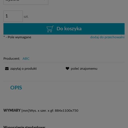
szt.
Do koszyka
*
- Pole wymagane
dodaj do przechowalni
Producent:
ABC
zapytaj o produkt
poleć znajomemu
OPIS
WYMIARY
[mm]Wys. x szer. x gł: 884x1100x750
Wyposażenie standardowe: