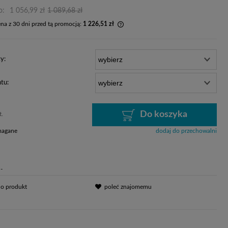
o:
1 056,99 zł
1 089,68 zł
ena z 30 dni przed tą promocją:
1 226,51 zł
li produkt jest sprzedawany krócej niż 30
 wyświetlana jest najniższa cena od
y:
ntu, kiedy produkt pojawił się w
edaży.
tu:
Do koszyka
t.
magane
dodaj do przechowalni
-
 o produkt
poleć znajomemu