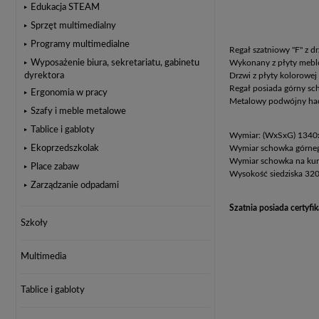
Edukacja STEAM
Sprzęt multimedialny
Programy multimedialne
Regał szatniowy "F" z d
Wykonany z płyty meblo
Wyposażenie biura, sekretariatu, gabinetu
Drzwi z płyty kolorowej
dyrektora
Regał posiada górny sc
Ergonomia w pracy
Metalowy podwójny hac
Szafy i meble metalowe
Tablice i gabloty
Wymiar: (WxSxG) 134
Wymiar schowka górne
Ekoprzedszkolak
Wymiar schowka na ku
Place zabaw
Wysokość siedziska 32
Zarządzanie odpadami
Szatnia posiada certyf
Szkoły
Multimedia
Tablice i gabloty