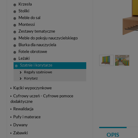
Krzesła
Stoliki
Meble do sal
Montessi
Zestawy tematyczne
Meble do pokoju nauczycielskiego
Biurka dla nauczyciela
Fotele obrotowe
Leżaki
Szatnie i korytarze
Regały szatniowe
Korytarz
Kąciki wypoczynkowe
Cyfrowy uczeń - Cyfrowe pomoce
dodaktyczne
Rewalidacja
Pufy i materace
Dywany
Zabawki
OPIS