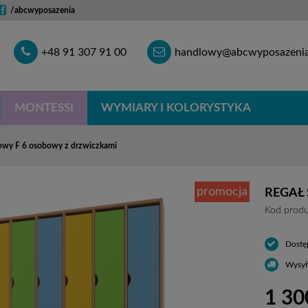
/abcwyposazenia
Telefon
E-
+48 91 307 91 00
handlowy@abcwyposazenia
mail
MONTESSI
WYMIARY I KOLORYSTYKA
iowy F 6 osobowy z drzwiczkami
promocja
REGAŁ
Kod produ
Dostę
Wysył
1 30