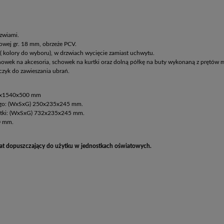
rzwiami.
wej gr. 18 mm, obrzeże PCV.
 ( kolory do wyboru), w drzwiach wycięcie zamiast uchwytu.
howek na akcesoria, schowek na kurtki oraz dolną półkę na buty wykonaną z prętów 
zyk do zawieszania ubrań.
0x1540x500 mm
go: (WxSxG) 250x235x245 mm.
rtki: (WxSxG) 732x235x245 mm.
0 mm.
ikat dopuszczający do użytku w jednostkach oświatowych.