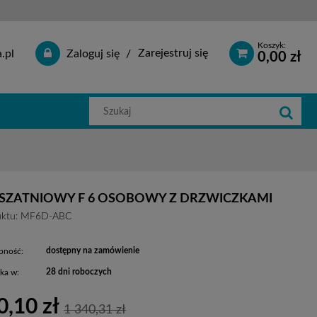
Koszyk:
Zarejestruj się
.pl
Zaloguj się
0,00 zł
Szukaj
w
sklepie
 SZATNIOWY F 6 OSOBOWY Z DRZWICZKAMI
ktu:
MF6D-ABC
dostępny na zamówienie
pność:
28 dni roboczych
ka w:
0,10 zł
1 340,31 zł