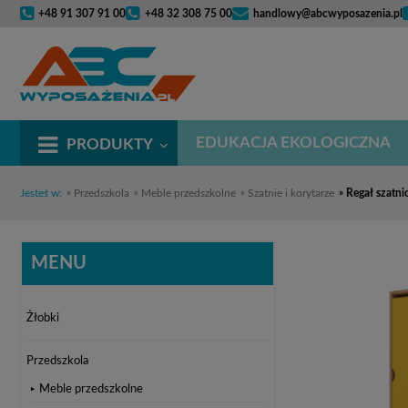
+48 91 307 91 00
+48 32 308 75 00
handlowy@abcwyposazenia.pl
EDUKACJA EKOLOGICZNA
PRODUKTY
Jesteś w:
»
Przedszkola
»
Meble przedszkolne
»
Szatnie i korytarze
»
Regał szatn
MENU
Żłobki
Przedszkola
Meble przedszkolne