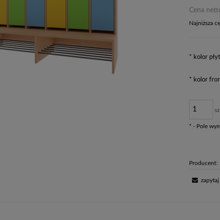
Cena nett
Najniższa c
Jeże
dni,
*
kolor płyt
mome
sprz
*
kolor fron
sz
*
- Pole wy
Producent:
zapytaj