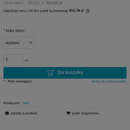
Cena netto:
392,85 zł
405,00 zł
Najniższa cena z 30 dni przed tą promocją:
455,76 zł
Jeżeli produkt jest spr
dni, wyświetlana jest n
momentu, kiedy produkt
*
kolor płyty:
sprzedaży.
szt.
Do koszyka
*
- Pole wymagane
dodaj do przechowalni
Producent:
ABC
zapytaj o produkt
poleć znajomemu