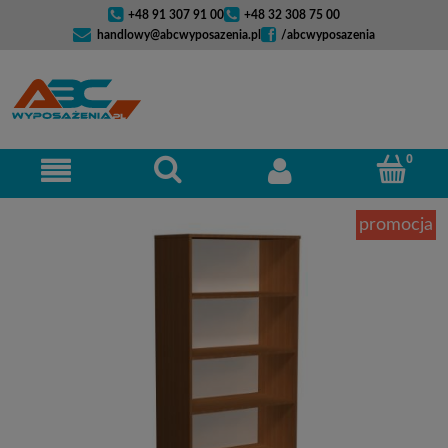
+48 91 307 91 00
+48 32 308 75 00
handlowy@abcwyposazenia.pl
/abcwyposazenia
promocja