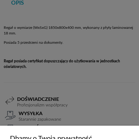
OPIS
Regał o wymiarze (WxSxG) 1850x800x400 mm, wykonany z płyty laminowanej
18 mm.
Posiada 5 przestrzeni na dokumenty.
Regał posiada certyfikat dopuszczający do użytkowania w jednostkach
oświatowych.
DOŚWIADCZENIE
Profesjonalizm współpracy
WYSYŁKA
Starannie zapakowane
PŁATNOŚCI
Elastyczne warunki
Dbamy o Twoją prywatność