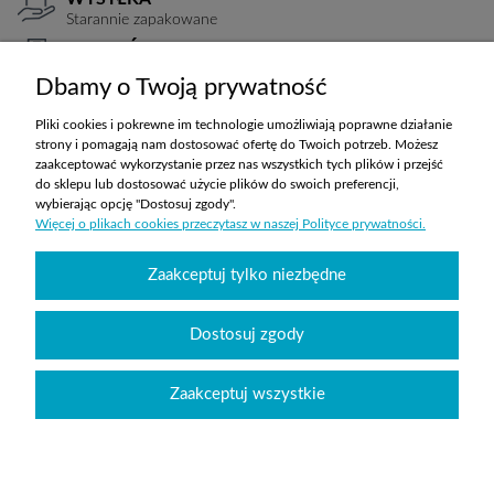
Starannie zapakowane
PŁATNOŚCI
Elastyczne warunki
Dbamy o Twoją prywatność
TRANSPORT
Koszty ustalane indywidualnie
Pliki cookies i pokrewne im technologie umożliwiają poprawne działanie
strony i pomagają nam dostosować ofertę do Twoich potrzeb. Możesz
zaakceptować wykorzystanie przez nas wszystkich tych plików i przejść
do sklepu lub dostosować użycie plików do swoich preferencji,
ZAKUPY
wybierając opcję "Dostosuj zgody".
Więcej o plikach cookies przeczytasz w naszej Polityce prywatności.
POMOC
Zaakceptuj tylko niezbędne
MOJE KONTO
Dostosuj zgody
INFORMACJE
Zaakceptuj wszystkie
Wyposażenie szkół sklepabcwyposazenia.pl
|
handlowy@abcwyposazenia.pl
|
Tel:
91 307 91 00
| Johna Baildona 24C lok. 25 | NIP: 6342856894 | REGON:
363733550