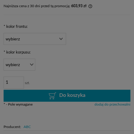
Najniższa cena z 30 dni przed tą promocją:
603,93 zł
Jeżeli produkt jest spr
dni, wyświetlana jest n
momentu, kiedy produkt
*
kolor frontu:
sprzedaży.
*
kolor korpusu:
szt.
Do koszyka
*
- Pole wymagane
dodaj do przechowalni
Producent:
ABC