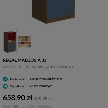
REGAŁ MAŁGOSIA 33
Kod produktu:
7DCB-628B5_20160125084324
dostępny na zamówienie
Dostępność:
28 dni roboczych
Wysyłka w:
658,90 zł
679,28 zł
Cena netto:
535,69 zł
552,26 zł