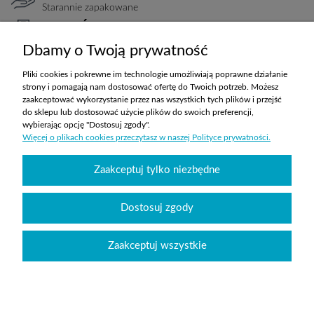
Starannie zapakowane
PŁATNOŚCI
Elastyczne warunki
Dbamy o Twoją prywatność
TRANSPORT
Koszty ustalane indywidualnie
Pliki cookies i pokrewne im technologie umożliwiają poprawne działanie
strony i pomagają nam dostosować ofertę do Twoich potrzeb. Możesz
zaakceptować wykorzystanie przez nas wszystkich tych plików i przejść
do sklepu lub dostosować użycie plików do swoich preferencji,
ZAKUPY
wybierając opcję "Dostosuj zgody".
Więcej o plikach cookies przeczytasz w naszej Polityce prywatności.
POMOC
Zaakceptuj tylko niezbędne
MOJE KONTO
Dostosuj zgody
INFORMACJE
Zaakceptuj wszystkie
Wyposażenie szkół sklepabcwyposazenia.pl
|
handlowy@abcwyposazenia.pl
|
Tel:
91 307 91 00
| Johna Baildona 24C lok. 25 | NIP: 6342856894 | REGON:
363733550