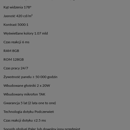
Kąt widzenia 178°
Jasność 420 cd/m²
Kontrast 5000:1
Wyświetlane kolory 1.07 mld
Czas reakcji 6 ms
RAM 8GB
ROM 128GB
Czas pracy 24/7
Żywotność panelu ≥ 50 000 godzin
Wbudowane głośniki 2 x 20W
Wbudowany mikrofon TAK
Gwarancja 5 lat (2 lata one to one)
Technologia dotyku Podczerwień
Czas reakcji dotyku ≤2.5 ms
Sposób obsługi Palec lub dowolny inny przedmiot