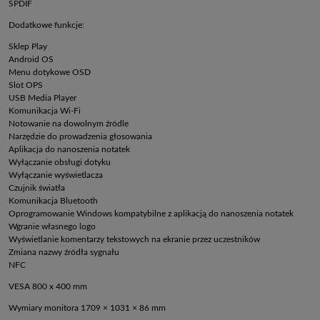
SPDIF
Dodatkowe funkcje:
Sklep Play
Android OS
Menu dotykowe OSD
Slot OPS
USB Media Player
Komunikacja Wi-Fi
Notowanie na dowolnym źródle
Narzędzie do prowadzenia głosowania
Aplikacja do nanoszenia notatek
Wyłączanie obsługi dotyku
Wyłączanie wyświetlacza
Czujnik światła
Komunikacja Bluetooth
Oprogramowanie Windows kompatybilne z aplikacją do nanoszenia notatek
Wgranie własnego logo
Wyświetlanie komentarzy tekstowych na ekranie przez uczestników
Zmiana nazwy źródła sygnału
NFC
VESA 800 x 400 mm
Wymiary monitora 1709 × 1031 × 86 mm