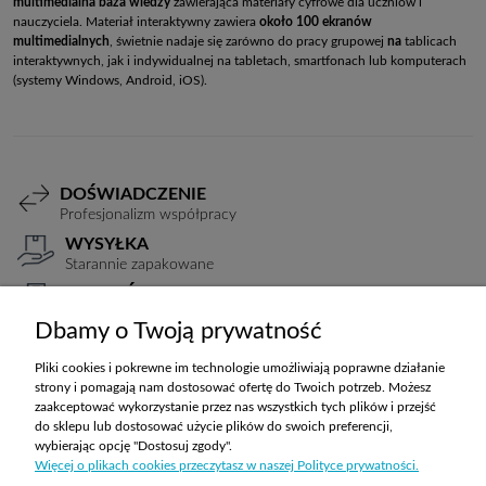
multimedialna baza wiedzy
zawierająca materiały cyfrowe dla uczniów i
nauczyciela. Materiał interaktywny zawiera
około 100 ekranów
multimedialnych
, świetnie nadaje się zarówno do pracy grupowej
na
tablicach
interaktywnych, jak i indywidualnej na tabletach, smartfonach lub komputerach
(systemy Windows, Android, iOS).
DOŚWIADCZENIE
Profesjonalizm współpracy
WYSYŁKA
Starannie zapakowane
PŁATNOŚCI
Elastyczne warunki
Dbamy o Twoją prywatność
TRANSPORT
Koszty ustalane indywidualnie
Pliki cookies i pokrewne im technologie umożliwiają poprawne działanie
strony i pomagają nam dostosować ofertę do Twoich potrzeb. Możesz
zaakceptować wykorzystanie przez nas wszystkich tych plików i przejść
do sklepu lub dostosować użycie plików do swoich preferencji,
ZAKUPY
wybierając opcję "Dostosuj zgody".
Więcej o plikach cookies przeczytasz w naszej Polityce prywatności.