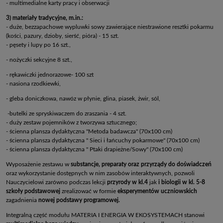
- multimedialne karty pracy i obserwacji
3)
materiały tradycyjne, m.in.:
- duże, bezzapachowe wypluwki sowy zawierające niestrawione resztki pokarmu
(kości, pazury, dzioby, sierść, pióra) - 15 szt.
- pęsety i lupy po 16 szt.,
- nożyczki sekcyjne 8 szt.,
- rękawiczki jednorazowe- 100 szt
- nasiona rzodkiewki,
- gleba doniczkowa, nawóz w płynie, glina, piasek, żwir, sól,
-butelki ze spryskiwaczem do zraszania - 4 szt.
- duży zestaw pojemników z tworzywa sztucznego;
- ścienna plansza dydaktyczna "Metoda badawcza" (70x100 cm)
- ścienna plansza dydaktyczna " Sieci i łańcuchy pokarmowe" (70x100 cm)
- ścienna plansza dydaktyczna " Ptaki drapieżne/Sowy" (70x100 cm)
Wyposażenie zestawu w
substancje, preparaty oraz przyrządy do doświadczeń
oraz wykorzystanie dostępnych w nim zasobów interaktywnych, pozwoli
Nauczycielowi zarówno podczas lekcji
przyrody w kl.4
jak
i biologii w kl. 5-8
szkoły podstawowej
zrealizować w formie
eksperymentów uczniowskich
zagadnienia
nowej podstawy programowej.
Integralną część modułu MATERIA I ENERGIA W EKOSYSTEMACH stanowi