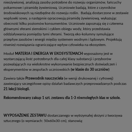
nieożywionej, analizują zasoby potrzebne do rozwoju organizmów, łańcuchy
pokarmowe i piramidę żywieniową. Uczniowie badają, które z czynników
środowiskowych są niezbędne do rozwoju roślin. Badają dostarczone w zestawie
wypluwki sowy, a następnie opracowują piramidę żywieniową, wykazując
obecność kilku poziomów konsumentów. Uczniowie zapoznają się z czterema
głównymi sferami ziemskimi i cyklem obiegu wody, który przedstawia
oddziaływania pomiędzy tymi sferami. Tworzą eko-kolumny symulujące
przepływ zasobów i energii między systemem wodnym i lądowym. Projektują
również rozwiązania ograniczające wpływ człowieka na ekosystem.
Moduł
MATERIA I ENERGIA W EKOSYSTEMACH
wyposażony jest w
wystarczającą ilość potrzebnych dla całej klasy substancji i przyborów
pozwalających na wielokrotne wykonywanie bezpiecznych doświadczeń i
eksperymentów w zespołach uczniowskich
(w klasie do 30 uczniów)
Zawiera także
Przewodnik nauczyciela
(w wersji drukowanej i cyfrowej)
zawierający szczegółowe opisy działań badawczych przeprowadzanych podczas
21 lekcji biologii.
Rekomendowany zakup 1 szt. zestawu dla 1-3 równoległych klas w szkole.
WYPOSAŻENIE ZESTAWU
dostarczanego w wytrzymałej skrzyni z tworzywa
sztucznego (o wymiarach: 50x60x30 cm), stanowią: