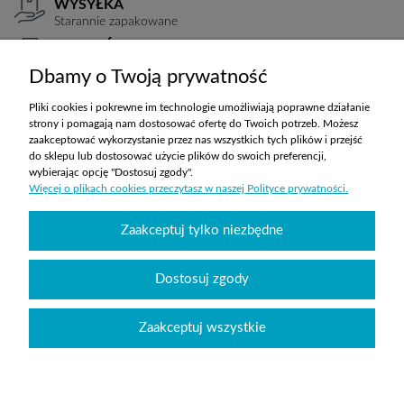
WYSYŁKA
Starannie zapakowane
PŁATNOŚCI
Elastyczne warunki
Dbamy o Twoją prywatność
TRANSPORT
Koszty ustalane indywidualnie
Pliki cookies i pokrewne im technologie umożliwiają poprawne działanie
strony i pomagają nam dostosować ofertę do Twoich potrzeb. Możesz
zaakceptować wykorzystanie przez nas wszystkich tych plików i przejść
do sklepu lub dostosować użycie plików do swoich preferencji,
ZAKUPY
wybierając opcję "Dostosuj zgody".
Więcej o plikach cookies przeczytasz w naszej Polityce prywatności.
POMOC
Zaakceptuj tylko niezbędne
MOJE KONTO
Dostosuj zgody
INFORMACJE
Zaakceptuj wszystkie
Wyposażenie szkół sklepabcwyposazenia.pl
|
handlowy@abcwyposazenia.pl
|
Tel:
91 307 91 00
| Johna Baildona 24C lok. 25 | NIP: 6342856894 | REGON:
363733550