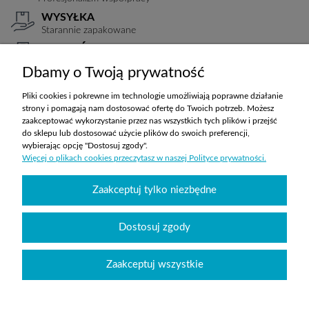
WYSYŁKA
Starannie zapakowane
PŁATNOŚCI
Elastyczne warunki
Dbamy o Twoją prywatność
TRANSPORT
Koszty ustalane indywidualnie
Pliki cookies i pokrewne im technologie umożliwiają poprawne działanie
strony i pomagają nam dostosować ofertę do Twoich potrzeb. Możesz
zaakceptować wykorzystanie przez nas wszystkich tych plików i przejść
do sklepu lub dostosować użycie plików do swoich preferencji,
ZAKUPY
wybierając opcję "Dostosuj zgody".
Więcej o plikach cookies przeczytasz w naszej Polityce prywatności.
POMOC
Zaakceptuj tylko niezbędne
MOJE KONTO
Dostosuj zgody
INFORMACJE
Zaakceptuj wszystkie
Wyposażenie szkół sklepabcwyposazenia.pl
|
handlowy@abcwyposazenia.pl
|
Tel:
91 307 91 00
| Johna Baildona 24C lok. 25 | NIP: 6342856894 | REGON:
363733550