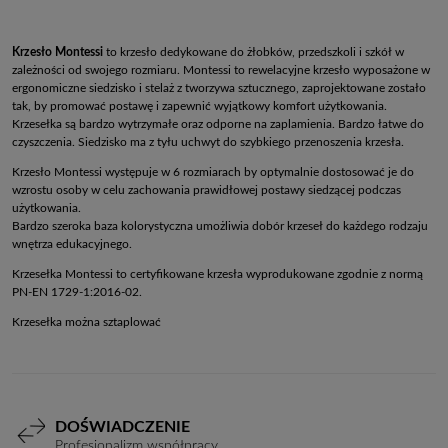
Krzesło Montessi
to krzesło dedykowane do żłobków, przedszkoli i szkół w
zależności od swojego rozmiaru. Montessi to rewelacyjne krzesło wyposażone w
ergonomiczne siedzisko i stelaż z tworzywa sztucznego, zaprojektowane zostało
tak, by promować postawę i zapewnić wyjątkowy komfort użytkowania.
Krzesełka są bardzo wytrzymałe oraz odporne na zaplamienia. Bardzo łatwe do
czyszczenia. Siedzisko ma z tyłu uchwyt do szybkiego przenoszenia krzesła.
Krzesło Montessi występuje w 6 rozmiarach by optymalnie dostosować je do
wzrostu osoby w celu zachowania prawidłowej postawy siedzącej podczas
użytkowania.
Bardzo szeroka baza kolorystyczna umożliwia dobór krzeseł do każdego rodzaju
wnętrza edukacyjnego.
Krzesełka Montessi to certyfikowane krzesła wyprodukowane zgodnie z normą
PN-EN 1729-1:2016-02.
Krzesełka można sztaplować
DOŚWIADCZENIE
Profesjonalizm współpracy