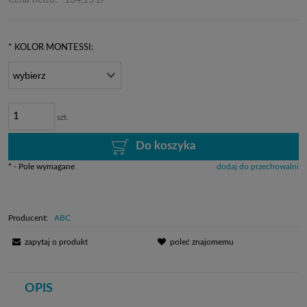
Cena netto:
134,15 zł
*
KOLOR MONTESSI:
szt.
Do koszyka
*
- Pole wymagane
dodaj do przechowalni
Producent:
ABC
zapytaj o produkt
poleć znajomemu
OPIS