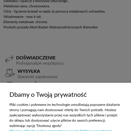
Siedzisko i oparcie z tworzywa sztucznego.
Metalowa rama, chromowana.
Click - łączenie krzeseł w rzędy za pomoca metalowych uchwytów.
Składowanie - max 6 szt.
Elementy metalowe: chrome.
Produkt posiada Atest Badań Wytrzymałościowych Remodex
DOŚWIADCZENIE
Profesjonalizm współpracy
WYSYŁKA
Starannie zapakowane
PŁATNOŚCI
Elastyczne warunki
Dbamy o Twoją prywatność
TRANSPORT
Koszty ustalane indywidualnie
Pliki cookies i pokrewne im technologie umożliwiają poprawne działanie
strony i pomagają nam dostosować ofertę do Twoich potrzeb. Możesz
zaakceptować wykorzystanie przez nas wszystkich tych plików i przejść
do sklepu lub dostosować użycie plików do swoich preferencji,
ZAKUPY
wybierając opcję "Dostosuj zgody".