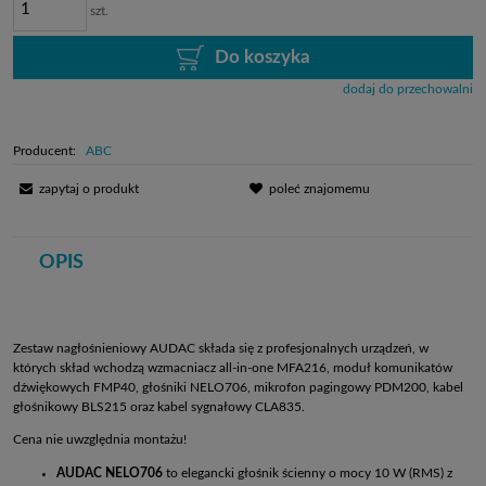
szt.
Do koszyka
dodaj do przechowalni
Producent:
ABC
zapytaj o produkt
poleć znajomemu
OPIS
Zestaw nagłośnieniowy AUDAC składa się z profesjonalnych urządzeń, w
których skład wchodzą wzmacniacz all-in-one MFA216, moduł komunikatów
dźwiękowych FMP40, głośniki NELO706, mikrofon pagingowy PDM200, kabel
głośnikowy BLS215 oraz kabel sygnałowy CLA835.
Cena nie uwzględnia montażu!
AUDAC NELO706
to elegancki głośnik ścienny o mocy 10 W (RMS) z