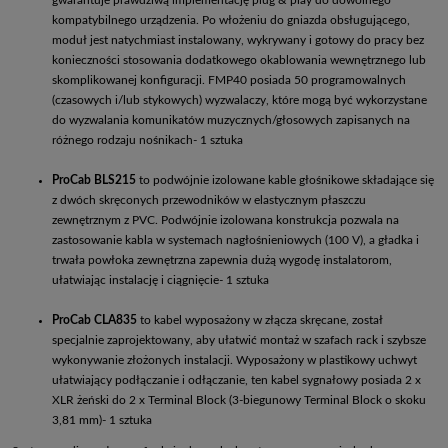
gwarantuje prawdziwą implementację plug & play do dowolnego
kompatybilnego urządzenia. Po włożeniu do gniazda obsługującego,
moduł jest natychmiast instalowany, wykrywany i gotowy do pracy bez
konieczności stosowania dodatkowego okablowania wewnętrznego lub
skomplikowanej konfiguracji. FMP40 posiada 50 programowalnych
(czasowych i/lub stykowych) wyzwalaczy, które mogą być wykorzystane
do wyzwalania komunikatów muzycznych/głosowych zapisanych na
różnego rodzaju nośnikach- 1 sztuka
ProCab BLS215
to podwójnie izolowane kable głośnikowe składające się
z dwóch skręconych przewodników w elastycznym płaszczu
zewnętrznym z PVC. Podwójnie izolowana konstrukcja pozwala na
zastosowanie kabla w systemach nagłośnieniowych (100 V), a gładka i
trwała powłoka zewnętrzna zapewnia dużą wygodę instalatorom,
ułatwiając instalację i ciągnięcie- 1 sztuka
ProCab CLA835
to kabel wyposażony w złącza skręcane, został
specjalnie zaprojektowany, aby ułatwić montaż w szafach rack i szybsze
wykonywanie złożonych instalacji. Wyposażony w plastikowy uchwyt
ułatwiający podłączanie i odłączanie, ten kabel sygnałowy posiada 2 x
XLR żeński do 2 x Terminal Block (3-biegunowy Terminal Block o skoku
3,81 mm)- 1 sztuka