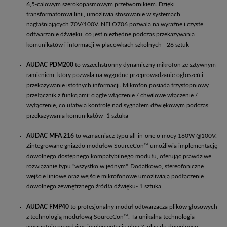
6,5-calowym szerokopasmowym przetwornikiem. Dzięki
transformatorowi linii, umożliwia stosowanie w systemach
nagłaśniających 70V/100V. NELO706 pozwala na wyraźne i czyste
odtwarzanie dźwięku, co jest niezbędne podczas przekazywania
komunikatów i informacji w placówkach szkolnych - 26 sztuk
AUDAC PDM200
to wszechstronny dynamiczny mikrofon ze sztywnym
ramieniem, który pozwala na wygodne przeprowadzanie ogłoszeń i
przekazywanie istotnych informacji. Mikrofon posiada trzystopniowy
przełącznik z funkcjami: ciągłe włączenie / chwilowe włączenie /
wyłączenie, co ułatwia kontrolę nad sygnałem dźwiękowym podczas
przekazywania komunikatów- 1 sztuka
AUDAC MFA 216
to wzmacniacz typu all-in-one o mocy 160W @100V.
Zintegrowane gniazdo modułów SourceCon™ umożliwia implementację
dowolnego dostępnego kompatybilnego modułu, oferując prawdziwe
rozwiązanie typu "wszystko w jednym". Dodatkowo, stereofoniczne
wejście liniowe oraz wejście mikrofonowe umożliwiają podłączenie
dowolnego zewnętrznego źródła dźwięku- 1 sztuka
AUDAC FMP40
to profesjonalny moduł odtwarzacza plików głosowych
z technologią modułową SourceCon™. Ta unikalna technologia