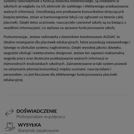
Systemy radiowęzłowe z funkcją dzwonka bezstresowego, są niezbędne w
szkołach ze względu na ich zdolność do szybkiego i efektywnego przekazywania
ważnych informacji. Umożliwiają one przekazanie komunikatów dotyczących
bezpieczeństwa, zmian w harmonogramie lekcji czy ogłoszeń na terenie całej
placówki. Dzięki temu uczniowie, nauczyciele i personel szkoły są na bieżąco z
wszelkimi informacjami, co wpływa na sprawne funkcjonowanie szkoły.
Podsumowując, zestaw radiowęzła z dzwonkiem bezstresowym AUDAC to
idealne rozwiązanie dla placówek edukacyjnych, które poszukują niezawodnego i
łatwego w obsłudze systemu nagłośnienia. Dzięki wysokiej jakości dźwięku,
wygodzie obsługi i estetycznemu designowi, zestaw ten zapewni maksymalną
wygodę pracy oraz skuteczne przekazywanie ważnych informacji w
różnorodnych środowiskach szkolnych. Zainwestowanie w taki system pozwoli
na utrzymanie płynnej komunikacji między uczniami, nauczycielami i
personelem, co jest kluczowe dla efektywnego funkcjonowania placówki
edukacyjnej.
DOŚWIADCZENIE
Profesjonalizm współpracy
WYSYŁKA
Starannie zapakowane