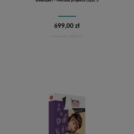
Eduexpert - Metoda projektu część 3
699,00 zł
Cena netto:
568,29 zł
Do koszyka