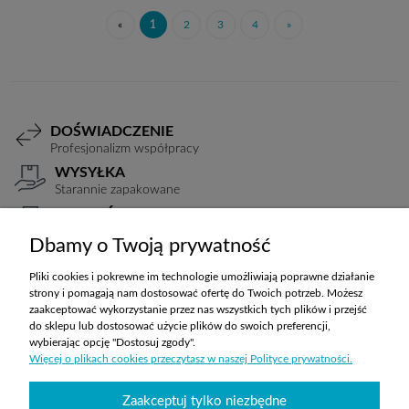
«
1
2
3
4
»
DOŚWIADCZENIE
Profesjonalizm współpracy
WYSYŁKA
Starannie zapakowane
PŁATNOŚCI
Elastyczne warunki
Dbamy o Twoją prywatność
TRANSPORT
Koszty ustalane indywidualnie
Pliki cookies i pokrewne im technologie umożliwiają poprawne działanie
strony i pomagają nam dostosować ofertę do Twoich potrzeb. Możesz
zaakceptować wykorzystanie przez nas wszystkich tych plików i przejść
do sklepu lub dostosować użycie plików do swoich preferencji,
ZAKUPY
wybierając opcję "Dostosuj zgody".
Więcej o plikach cookies przeczytasz w naszej Polityce prywatności.
POMOC
Zaakceptuj tylko niezbędne