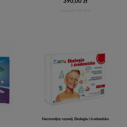
390,00 zł
Cena netto:
317,07 zł
Do koszyka
8
Harmonijny rozwój. Ekologia i środowisko