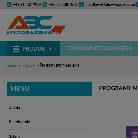
+48 91 307 91 00
+48 32 308 75 00
handlowy@abcwyposazenia.pl
EDUKACJA EKOLOGICZNA
PRODUKTY
Jesteś w:
»
Szkoły
»
Programy multimedialne
PROGRAMY M
MENU
Żłobki
Przedszkola
Szkoły