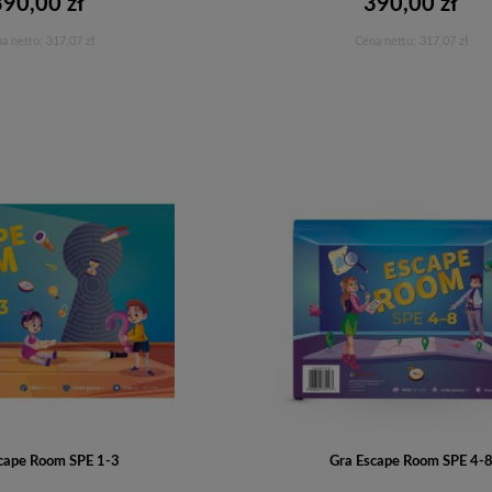
390,00 zł
390,00 zł
a netto:
317,07 zł
Cena netto:
317,07 zł
Do koszyka
Do koszyka
cape Room SPE 1-3
Gra Escape Room SPE 4-