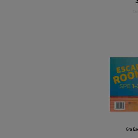
Cen
Gra Es