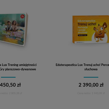
a Lux Trening umiejętności
Eduterapeutica Lux Trenuj ucho! Perce
 Gry planszowo-dywanowe
słuchowa
 450,50 zł
2 390,00 zł
 netto:
2 805,28 zł
Cena netto:
1 943,09 zł
Do koszyka
Do koszyka