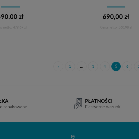
590,00 zł
690,00 zł
a netto:
479,67 zł
Cena netto:
560,98 zł
Do koszyka
Do koszyka
«
1
...
3
4
5
6
ŁKA
PŁATNOŚCI
ie zapakowane
Elastyczne warunki