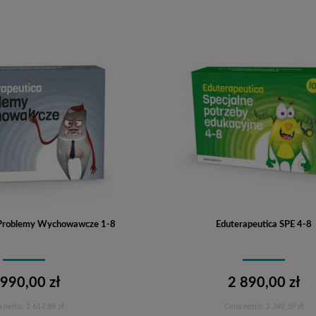
 Problemy Wychowawcze 1-8
Eduterapeutica SPE 4-8
 990,00 zł
2 890,00 zł
 netto:
1 617,89 zł
Cena netto:
2 349,59 zł