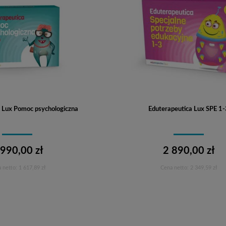
 Lux Pomoc psychologiczna
Eduterapeutica Lux SPE 1-
 990,00 zł
2 890,00 zł
 netto:
1 617,89 zł
Cena netto:
2 349,59 zł
Do koszyka
Do koszyka