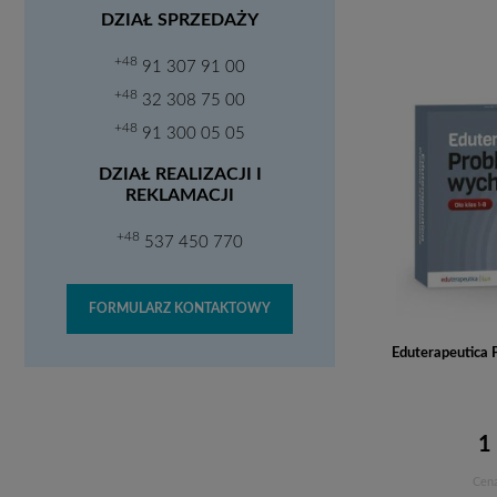
DZIAŁ SPRZEDAŻY
+48
91 307 91 00
+48
32 308 75 00
+48
91 300 05 05
DZIAŁ REALIZACJI I
REKLAMACJI
+48
537 450 770
FORMULARZ KONTAKTOWY
Eduterapeutica
1
Cena