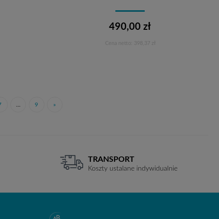
490,00 zł
Cena netto:
398,37 zł
Do koszyka
7
...
9
»
TRANSPORT
Koszty ustalane indywidualnie