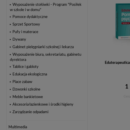
Wyposażenie stołówki - Program "Posiłek
w szkole i w domu"
Pomoce dydaktyczne
Sprzet Sportowy
Pufy i materace
Dywany
Gabinet pielęgniarki szkolnej i lekarza
Wyposażenie biura, sekretariatu, gabinetu
dyrektora
Eduterapeutica
Tablice i gabloty
Edukacja ekologiczna
Place zabaw
1
Dzwonki szkolne
Cena
Meble bankietowe
Akcesoria łazienkowe i środki higieny
Zarządzanie odpadami
Multimedia