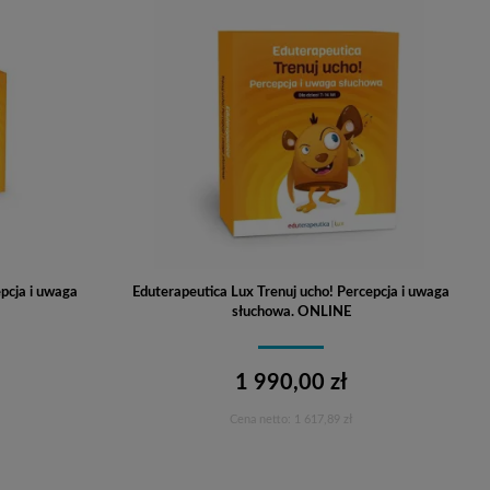
pcja i uwaga
Eduterapeutica Lux Trenuj ucho! Percepcja i uwaga
słuchowa. ONLINE
1 990,00 zł
Cena netto:
1 617,89 zł
Do koszyka