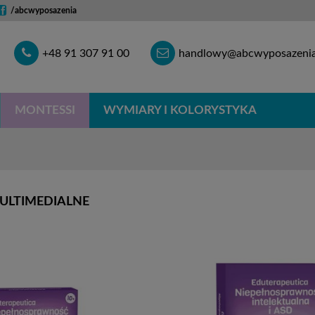
/abcwyposazenia
Telefon
E-
+48 91 307 91 00
handlowy@abcwyposazenia
mail
MONTESSI
WYMIARY I KOLORYSTYKA
ULTIMEDIALNE