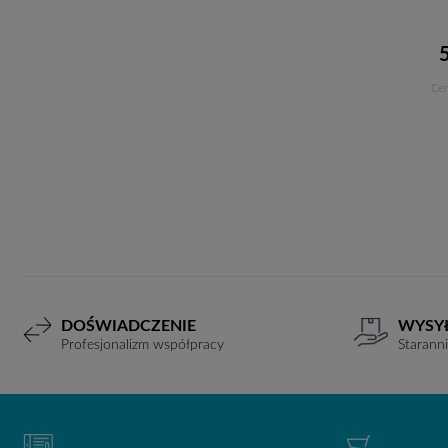
Cen
DOŚWIADCZENIE
WYSY
Profesjonalizm współpracy
Starann