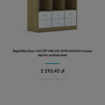
Regał Blox Base 110 2PP 4SB 2SS 1049x466x813 korpus
dąb/6x szuflada biała
2 193,45 zł
Cena netto:
1 783,29 zł
Do koszyka