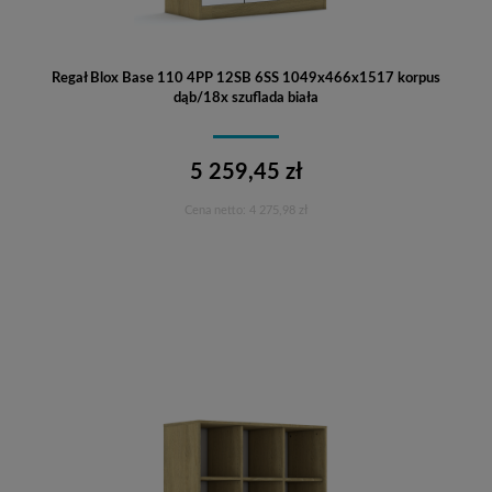
Regał Blox Base 110 4PP 12SB 6SS 1049x466x1517 korpus
dąb/18x szuflada biała
5 259,45 zł
Cena netto:
4 275,98 zł
Do koszyka