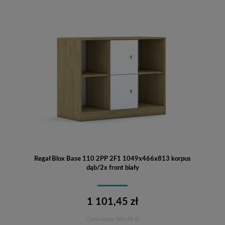
Regał Blox Base 110 2PP 2F1 1049x466x813 korpus
dąb/2x front biały
1 101,45 zł
Cena netto:
895,49 zł