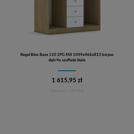
Regał Blox Base 110 2PG 4SS 1049x466x813 korpus
dąb/4x szuflada biała
1 615,95 zł
Cena netto:
1 313,78 zł
Do koszyka