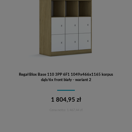
Regał Blox Base 110 3PP 6F1 1049x466x1165 korpus
dąb/6x front biały - wariant 2
1 804,95 zł
Cena netto:
1 467,44 zł
Do koszyka