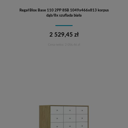
Regał Blox Base 110 2PP 8SB 1049x466x813 korpus
dąb/8x szuflada biała
2 529,45 zł
Cena netto:
2 056,46 zł
Do koszyka