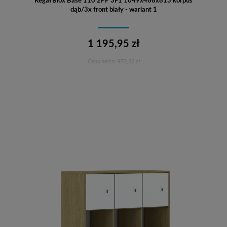
Regał Blox Base 110 2PP 3F1 1049x466x813 korpus
dąb/3x front biały - wariant 1
1 195,95 zł
Cena netto:
972,32 zł
Do koszyka