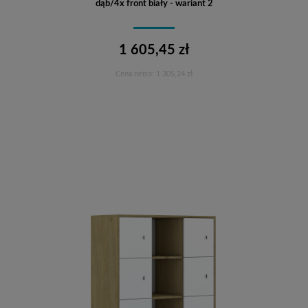
dąb/4x front biały - wariant 2
1 605,45 zł
Cena netto:
1 305,24 zł
Do koszyka