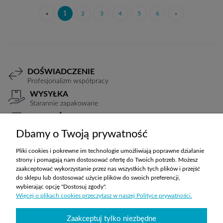
«
1
2
3
4
5
6
»
DOŚWIADCZENIE
Profesjonalizm współpracy
WYSYŁKA
Starannie zapakowane
PŁATNOŚCI
Elastyczne warunki
Dbamy o Twoją prywatność
TRANSPORT
Koszty ustalane indywidualnie
Pliki cookies i pokrewne im technologie umożliwiają poprawne działanie
strony i pomagają nam dostosować ofertę do Twoich potrzeb. Możesz
zaakceptować wykorzystanie przez nas wszystkich tych plików i przejść
do sklepu lub dostosować użycie plików do swoich preferencji,
ZAKUPY
wybierając opcję "Dostosuj zgody".
Więcej o plikach cookies przeczytasz w naszej Polityce prywatności.
POMOC
Zaakceptuj tylko niezbędne