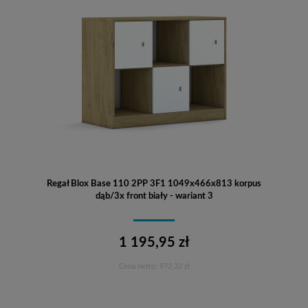
Regał Blox Base 110 2PP 3F1 1049x466x813 korpus
dąb/3x front biały - wariant 3
1 195,95 zł
Cena netto:
972,32 zł
Do koszyka