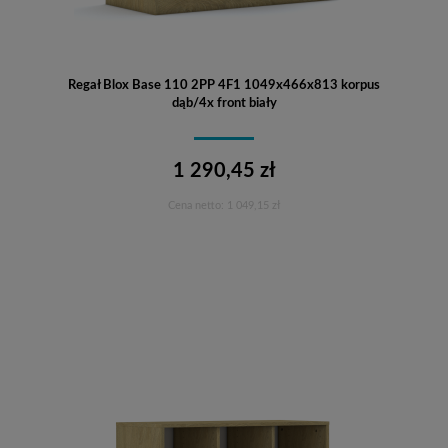
Regał Blox Base 110 2PP 4F1 1049x466x813 korpus
dąb/4x front biały
1 290,45 zł
Cena netto:
1 049,15 zł
Do koszyka