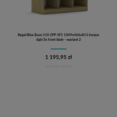
Regał Blox Base 110 2PP 3F1 1049x466x813 korpus
dąb/3x front biały - wariant 2
1 195,95 zł
Cena netto:
972,32 zł
Do koszyka