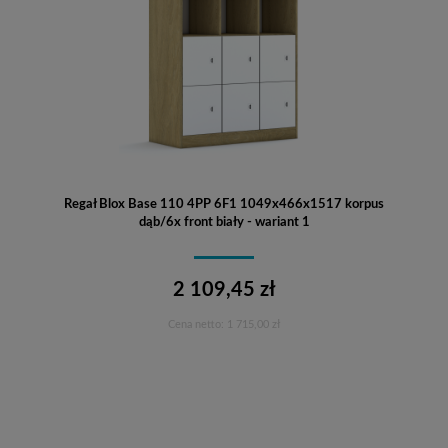
Regał Blox Base 110 4PP 6F1 1049x466x1517 korpus
dąb/6x front biały - wariant 1
2 109,45 zł
Cena netto:
1 715,00 zł
Do koszyka