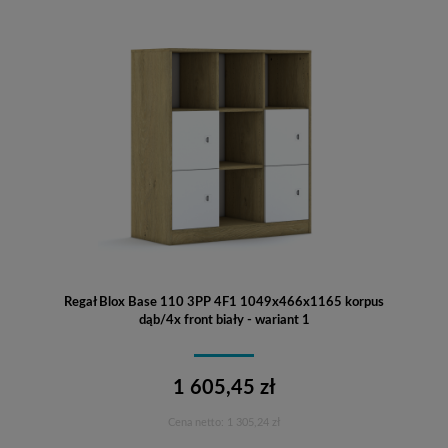
Regał Blox Base 110 3PP 4F1 1049x466x1165 korpus
dąb/4x front biały - wariant 1
1 605,45 zł
Cena netto:
1 305,24 zł