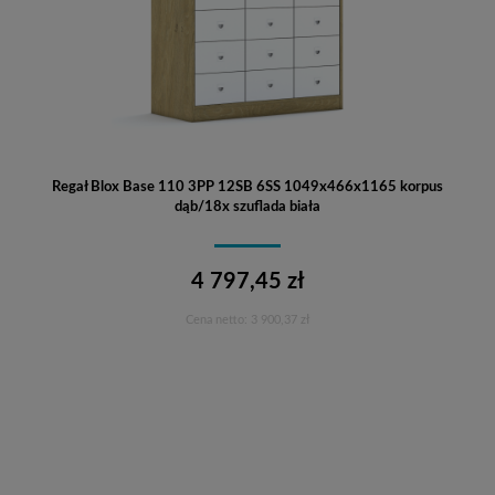
Regał Blox Base 110 3PP 12SB 6SS 1049x466x1165 korpus
dąb/18x szuflada biała
4 797,45 zł
Cena netto:
3 900,37 zł
Do koszyka