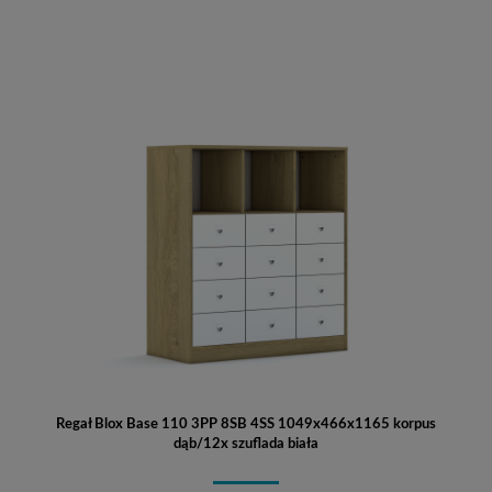
Regał Blox Base 110 3PP 8SB 4SS 1049x466x1165 korpus
dąb/12x szuflada biała