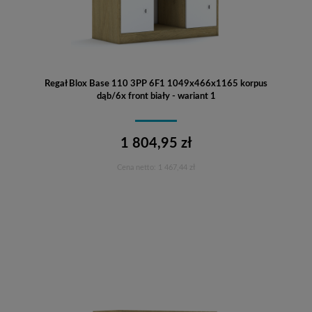
Regał Blox Base 110 3PP 6F1 1049x466x1165 korpus
dąb/6x front biały - wariant 1
1 804,95 zł
Cena netto:
1 467,44 zł
Do koszyka