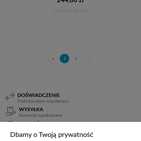
244,00 zł
Cena netto:
198,37 zł
Do koszyka
«
1
2
»
DOŚWIADCZENIE
Profesjonalizm współpracy
WYSYŁKA
Starannie zapakowane
PŁATNOŚCI
Elastyczne warunki
Dbamy o Twoją prywatność
TRANSPORT