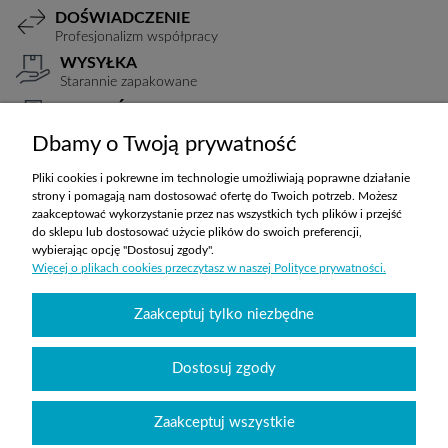
DOŚWIADCZENIE
Profesjonalizm współpracy
WYSYŁKA
Starannie zapakowane
PŁATNOŚCI
Elastyczne warunki
Dbamy o Twoją prywatność
TRANSPORT
Koszty ustalane indywidualnie
Pliki cookies i pokrewne im technologie umożliwiają poprawne działanie
strony i pomagają nam dostosować ofertę do Twoich potrzeb. Możesz
zaakceptować wykorzystanie przez nas wszystkich tych plików i przejść
do sklepu lub dostosować użycie plików do swoich preferencji,
ZAKUPY
wybierając opcję "Dostosuj zgody".
Więcej o plikach cookies przeczytasz w naszej Polityce prywatności.
POMOC
Zaakceptuj tylko niezbędne
MOJE KONTO
Dostosuj zgody
INFORMACJE
Zaakceptuj wszystkie
Wyposażenie szkół sklepabcwyposazenia.pl
|
handlowy@abcwyposazenia.pl
|