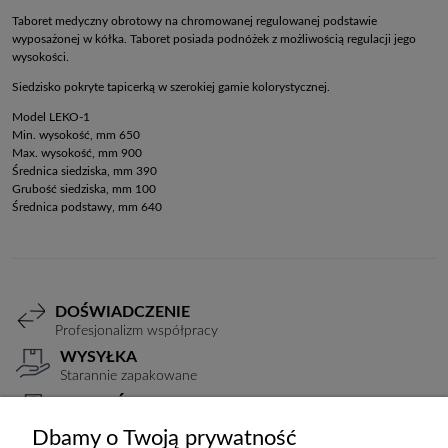
Taboret medyczny obrotowy na chromowanej regulowanej podstawie
wyposażonej w kółka. Taboret posiada podnóżek z możliwością regulacji jego
wysokości.
Siedzisko pokryte tapicerką w szerokiej gamie kolorystycznej.
Model LEKO-1
Min. wysokość, mm 650
Max. wysokość, mm 900
Średnica siedziska, mm 390
Grubość siedziska, mm 100
Średnica podstawy, mm 640
DOŚWIADCZENIE
Profesjonalizm współpracy
WYSYŁKA
Starannie zapakowane
PŁATNOŚCI
Elastyczne warunki
Dbamy o Twoją prywatność