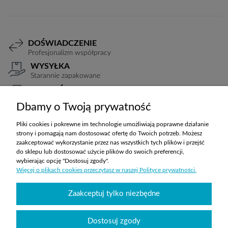
DOŚWIADCZENIE
Profesjonalizm współpracy
WYSYŁKA
Starannie zapakowane
PŁATNOŚCI
Elastyczne warunki
Dbamy o Twoją prywatność
TRANSPORT
Koszty ustalane indywidualnie
Pliki cookies i pokrewne im technologie umożliwiają poprawne działanie
strony i pomagają nam dostosować ofertę do Twoich potrzeb. Możesz
zaakceptować wykorzystanie przez nas wszystkich tych plików i przejść
do sklepu lub dostosować użycie plików do swoich preferencji,
ZAKUPY
wybierając opcję "Dostosuj zgody".
Więcej o plikach cookies przeczytasz w naszej Polityce prywatności.
POMOC
Zaakceptuj tylko niezbędne
MOJE KONTO
Dostosuj zgody