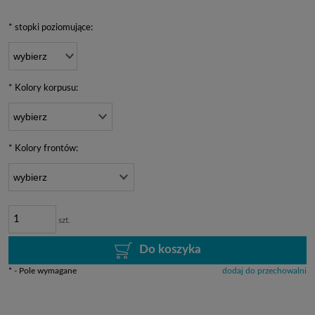
*
stopki poziomujące:
*
Kolory korpusu:
*
Kolory frontów:
szt.
Do koszyka
*
- Pole wymagane
dodaj do przechowalni