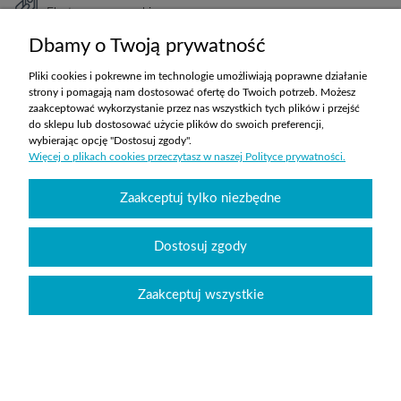
Elastyczne warunki
TRANSPORT
Dbamy o Twoją prywatność
Koszty ustalane indywidualnie
Pliki cookies i pokrewne im technologie umożliwiają poprawne działanie
strony i pomagają nam dostosować ofertę do Twoich potrzeb. Możesz
zaakceptować wykorzystanie przez nas wszystkich tych plików i przejść
ZAKUPY
do sklepu lub dostosować użycie plików do swoich preferencji,
wybierając opcję "Dostosuj zgody".
Więcej o plikach cookies przeczytasz w naszej Polityce prywatności.
POMOC
Zaakceptuj tylko niezbędne
MOJE KONTO
INFORMACJE
Dostosuj zgody
Zaakceptuj wszystkie
Wyposażenie szkół sklepabcwyposazenia.pl
|
handlowy@abcwyposazenia.pl
|
Tel:
91 307 91 00
| Johna Baildona 24C lok. 25 | NIP: 6342856894 | REGON:
363733550
Sklep internetowy Shoper.pl