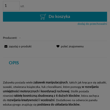
szt.
Do koszyka
dodaj do przechowalni
Producent:
-
zapytaj o produkt
poleć znajomemu
OPIS
Zabawka posiada wiele
zabawek manipulacyjnych
, takich jak kręcące się zębatki,
suwaki, otwierana książeczka, łuk z koralikami, które pomogą
w rozwijaniu
umiejętności motorycznych i koordynacji ruchowej.
Stolik posiada
również
rakietę kosmiczną zbudowaną z 6 dużych klocków
, która zachęca
do
rozwijania kreatywności
i wyobraźni
. Dodatkowo na odwrocie panelu
edukacyjnego znajduję się
podstawa do układania klocków.