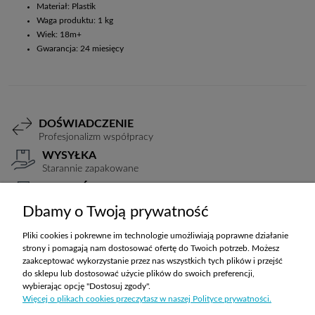
Materiał: Plastik
Waga produktu: 1 kg
Wiek: 18m+
Gwarancja: 24 miesięcy
DOŚWIADCZENIE
Profesjonalizm współpracy
WYSYŁKA
Starannie zapakowane
PŁATNOŚCI
Elastyczne warunki
Dbamy o Twoją prywatność
TRANSPORT
Koszty ustalane indywidualnie
Pliki cookies i pokrewne im technologie umożliwiają poprawne działanie
strony i pomagają nam dostosować ofertę do Twoich potrzeb. Możesz
zaakceptować wykorzystanie przez nas wszystkich tych plików i przejść
do sklepu lub dostosować użycie plików do swoich preferencji,
ZAKUPY
wybierając opcję "Dostosuj zgody".
Więcej o plikach cookies przeczytasz w naszej Polityce prywatności.