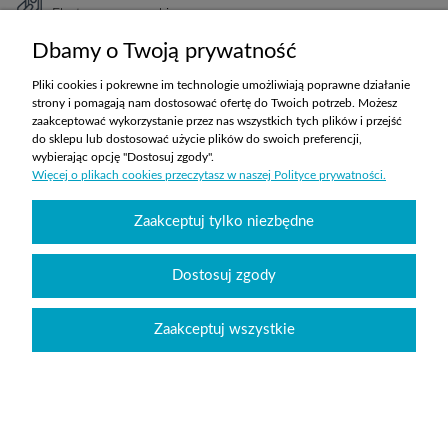
Elastyczne warunki
TRANSPORT
Dbamy o Twoją prywatność
Koszty ustalane indywidualnie
Pliki cookies i pokrewne im technologie umożliwiają poprawne działanie
strony i pomagają nam dostosować ofertę do Twoich potrzeb. Możesz
zaakceptować wykorzystanie przez nas wszystkich tych plików i przejść
ZAKUPY
do sklepu lub dostosować użycie plików do swoich preferencji,
wybierając opcję "Dostosuj zgody".
Więcej o plikach cookies przeczytasz w naszej Polityce prywatności.
POMOC
Zaakceptuj tylko niezbędne
MOJE KONTO
INFORMACJE
Dostosuj zgody
Zaakceptuj wszystkie
Wyposażenie szkół sklepabcwyposazenia.pl
|
handlowy@abcwyposazenia.pl
|
Tel:
91 307 91 00
| Johna Baildona 24C lok. 25 | NIP: 6342856894 | REGON:
363733550
Sklep internetowy Shoper.pl