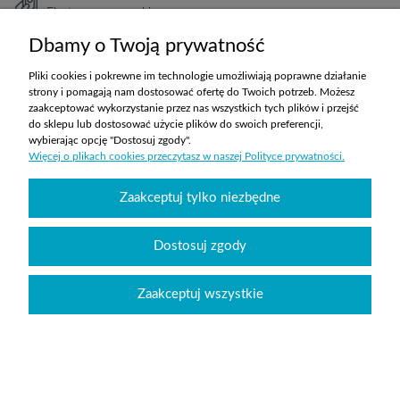
Elastyczne warunki
TRANSPORT
Dbamy o Twoją prywatność
Koszty ustalane indywidualnie
Pliki cookies i pokrewne im technologie umożliwiają poprawne działanie
strony i pomagają nam dostosować ofertę do Twoich potrzeb. Możesz
zaakceptować wykorzystanie przez nas wszystkich tych plików i przejść
ZAKUPY
do sklepu lub dostosować użycie plików do swoich preferencji,
wybierając opcję "Dostosuj zgody".
Więcej o plikach cookies przeczytasz w naszej Polityce prywatności.
POMOC
Zaakceptuj tylko niezbędne
MOJE KONTO
INFORMACJE
Dostosuj zgody
Zaakceptuj wszystkie
Wyposażenie szkół sklepabcwyposazenia.pl
|
handlowy@abcwyposazenia.pl
|
Tel:
91 307 91 00
| Johna Baildona 24C lok. 25 | NIP: 6342856894 | REGON:
363733550
Sklep internetowy Shoper.pl