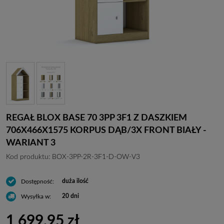
REGAŁ BLOX BASE 70 3PP 3F1 Z DASZKIEM
706X466X1575 KORPUS DĄB/3X FRONT BIAŁY -
WARIANT 3
Kod produktu:
BOX-3PP-2R-3F1-D-OW-V3
duża ilość
Dostępność:
20 dni
Wysyłka w:
1 699,95 zł