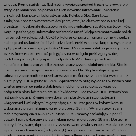
wnętrza. Fronty szafek i szuflad można wybierać spośród trzech kolorów: biały,
szary, dąb kamienny, co pozwala na ich dowolne miksowanie i tworzenie
unikalnych kompozycji kolorystycznych. Kolekcja Blox Base łączy
funkcjonalność z nowoczesnym designem, oferując elastyczność w aranżacji
przestrzeni i doskonałe dopasowanie do indywidualnych gustów użytkowników.
Korpus posiadający uniwersalne owiercenia umożliwiające zamontowanie półek
na różnych wysokościach. Cokół w kolorze korpusu chroniący dolne krawędzie
mebla przed uszkodzeniami i zabrudzeniami. Półki w kolorze korpusu wykonane
z płyty melaminowanej o grubości 18 mm. Mocowanie półek za pomocą złącz
RAFIX firmy Hafele. Montaż polegajacy na wsunięciu półki z góry w dół,
podobnie jak przy tradycyjnych podpórkach. Wbudowany mechanizm
mimośrodu dociągający półkę, zapewniający wysoką stabilność mebla. Stopki
regulujące umożliwiające wypoziomowanie mebla. Stopki antypoślizgowe
zabezpieczające podłogę przed zarysowaniem. Ściany tylne mebla wykonane z
białej płyty HDF o grubości 3mm. Wpuszczane w nutę wykonaną w bokach oraz
wieńcu górnym co nadaje stabilności meblom oraz sprawia, że wszelkie
połączenia płyty hdf z meblem są niewidoczne. Dodatkowo HDF usztywniony
jest punktowymi, również niewidocznymi plastikowymi stabilizatorami
wkręconymi i wciśniętymi między płytę a nutę. Przegroda w kolorze korpusu
wykonana z płyty melaminowanej o grubości 18 mm. Wymiary zewnętrzne
mebla wynoszą 706x466x1575. Mebel 2-kolumnowy posiadający 4 półki i
daszek. Front wykonany z płyty melaminowanej o grubości 18 mm. Dostępne
kolory: biały, szary, dąb kamienny. Zastosowane zawiasy Häfele Metalla 110 SM
wpuszczane z hamulcem (cichy domyk) oraz prowadniki z systemem Clip Top,
dzięki którym montaż i demontaż frontów odbywa się bez konieczności używania