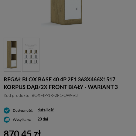
REGAŁ BLOX BASE 40 4P 2F1 363X466X1517
KORPUS DĄB/2X FRONT BIAŁY - WARIANT 3
Kod produktu:
BOX-4P-1R-2F1-OW-V3
duża ilość
Dostępność:
20 dni
Wysyłka w:
870,45 zł