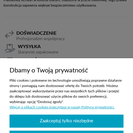
Plastikowy uchwyt w kolorze białym, osadzony w płycie meblowej. Jego płaska
konstrukcja zapewnia większe bezpieczeństwo użytkowania.
DOŚWIADCZENIE
Profesjonalizm współpracy
WYSYŁKA
Starannie zapakowane
PŁATNOŚCI
Elastyczne warunki
Dbamy o Twoją prywatność
TRANSPORT
Koszty ustalane indywidualnie
Pliki cookies i pokrewne im technologie umożliwiają poprawne działanie
strony i pomagają nam dostosować ofertę do Twoich potrzeb. Możesz
zaakceptować wykorzystanie przez nas wszystkich tych plików i przejść
do sklepu lub dostosować użycie plików do swoich preferencji,
ZAKUPY
wybierając opcję "Dostosuj zgody".
Więcej o plikach cookies przeczytasz w naszej Polityce prywatności.
POMOC
Zaakceptuj tylko niezbędne
MOJE KONTO