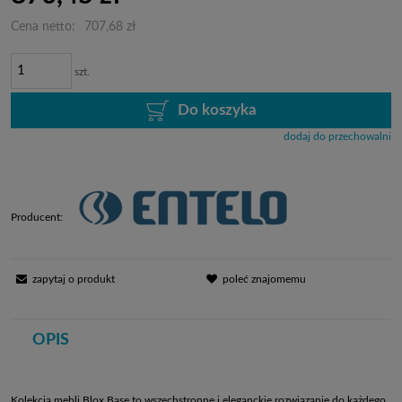
Cena netto:
707,68 zł
szt.
Do koszyka
dodaj do przechowalni
Producent:
zapytaj o produkt
poleć znajomemu
OPIS
Kolekcja mebli Blox Base to wszechstronne i eleganckie rozwiązanie do każdego