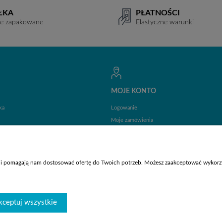
ŁKA
PŁATNOŚCI
ie zapakowane
Elastyczne warunki
MOJE KONTO
ka
Logowanie
Moje zamówienia
Przechowalnia
Ustawienia konta
y i pomagają nam dostosować ofertę do Twoich potrzeb. Możesz zaakceptować wykorzys
kceptuj wszystkie