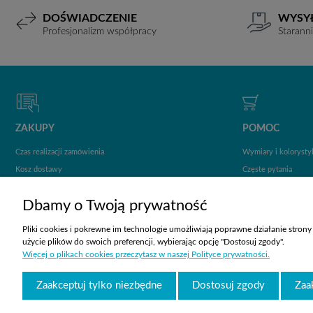
DOŚWIADCZENIE
WYSY
Profesjonalizm współpracy
Starann
ZAKUPY
POMOC
Czas realizacji zamówienia
Wymiary i kolorysty
Kosz dostawy
Częste pytania
Formy płatności
Jak kupować?
Dbamy o Twoją prywatność
Reklamacje i zwroty
Regulamin - Ogólne Warunki Współpracy
Pliki cookies i pokrewne im technologie umożliwiają poprawne działanie stron
użycie plików do swoich preferencji, wybierając opcję "Dostosuj zgody".
Klauzula informacyjna
Więcej o plikach cookies przeczytasz w naszej Polityce prywatności.
Polityka prywatności
Zgoda na przetwarzanie danych osobowych
Zaakceptuj tylko niezbędne
Dostosuj zgody
Zaa
Katalogi