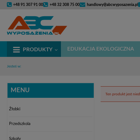
+48 91 307 91 00
+48 32 308 75 00
handlowy@abcwyposazenia.pl
EDUKACJA EKOLOGICZNA
PRODUKTY
Jesteś w:
MENU
Ten produkt jest nie
Żłobki
Przedszkola
Szkoły