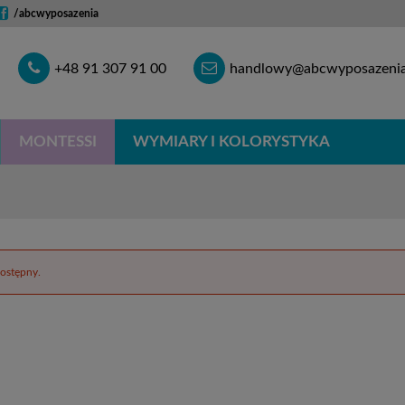
/abcwyposazenia
Telefon
E-
+48 91 307 91 00
handlowy@abcwyposazenia
mail
MONTESSI
WYMIARY I KOLORYSTYKA
dostępny.